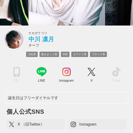
ナカガワ リツ
中川 凛月
チーフ
元気系
飲みまくり系
M系
カワイイ系
ブサイク系
TEL
LINE
Instagram
X
Tiktok
誕生日はフリーダイヤルです
個人公式SNS
X （旧Twitter）
Instagram