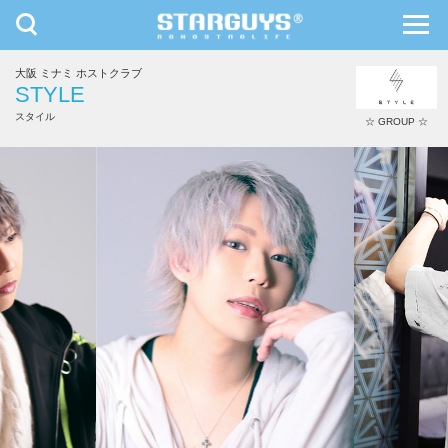
toggle
toggl
navigation
navig
大阪 ミナミ ホストクラブ
九州・沖縄
北海道・東北
STYLE
スタイル
☆ GROUP ☆
中川 凛月