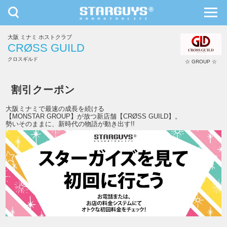
toggle
toggl
navigation
navig
大阪 ミナミ ホストクラブ
九州・沖縄
北海道・東北
CRØSS GUILD
クロスギルド
☆ GROUP ☆
CRØSS GUILD
割引クーポン
大阪ミナミで最速の成長を続ける
【MONSTAR GROUP】が放つ新店舗【CRØSS GUILD】。
勢いそのままに、新時代の物語が動き出す!!