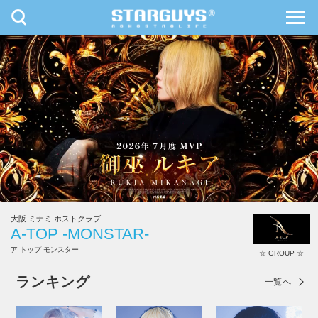
toggle
toggl
navigation
navig
九州・沖縄
北海道・東北
大阪 ミナミ ホストクラブ
A-TOP -MONSTAR-
ア トップ モンスター
☆ GROUP ☆
A-TOP -MONSTAR-
ランキング
一覧へ