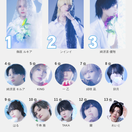
御巫 ルキア
ンインイ
綺冴凛 優翔
4
5
6
7
8
位
位
位
位
位
綺冴凛 キルア
KING
一 乙
緋咲 凪
卯月
9
10
11
12
13
位
位
位
位
位
はる
千寿 雅
TAKA
蘭
れいと