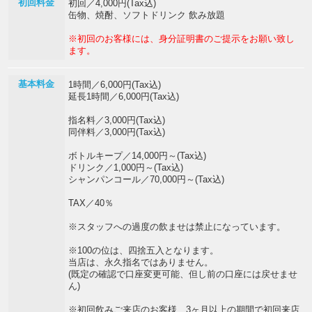
初回料金
初回／4,000円(Tax込)
缶物、焼酎、ソフトドリンク 飲み放題
※初回のお客様には、身分証明書のご提示をお願い致し
ます。
基本料金
1時間／6,000円(Tax込)
延長1時間／6,000円(Tax込)
指名料／3,000円(Tax込)
同伴料／3,000円(Tax込)
ボトルキープ／14,000円～(Tax込)
ドリンク／1,000円～(Tax込)
シャンパンコール／70,000円～(Tax込)
TAX／40％
※スタッフへの過度の飲ませは禁止になっています。
※100の位は、四捨五入となります。
当店は、永久指名ではありません。
(既定の確認で口座変更可能、但し前の口座には戻せませ
ん)
※初回飲みご来店のお客様…3ヶ月以上の期間で初回来店