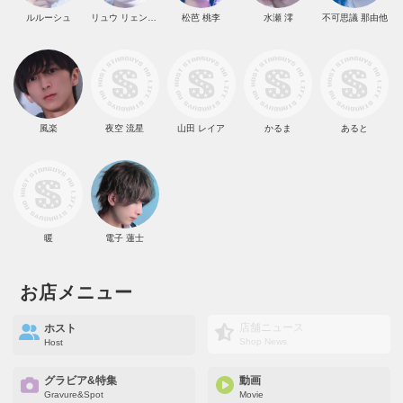
ルルーシュ
リュウ リェンチー
松芭 桃李
水瀬 澪
不可思議 那由他
風楽
夜空 流星
山田 レイア
かるま
あると
暖
電子 蓮士
お店メニュー
店舗ニュース
ホスト
Shop News
Host
グラビア&特集
動画
Gravure&Spot
Movie