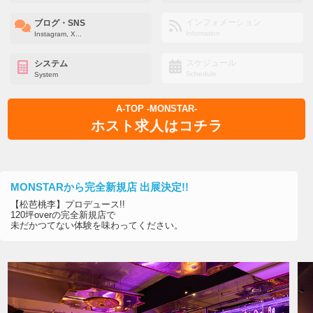
インフォメーション
ブログ・SNS
Infomation
Instagram, X...
スケジュール
システム
Schedule
System
A-TOP -MONSTAR-
ホスト求人はコチラ
MONSTARから完全新規店 出展決定!!
【松芭桃李】プロデュース!!
120坪overの完全新規店で
未だかつてない体験を味わってください。