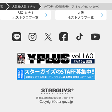
関西
大阪府/大阪 ミナミ
A-TOP -MONSTAR-（ア トップ モンスター）
大阪 ミナミ
大阪
ホストクラブ一覧
ホストクラブ一覧
画像等の無断転載を固く禁じます。
Copyright©star-guys.jp