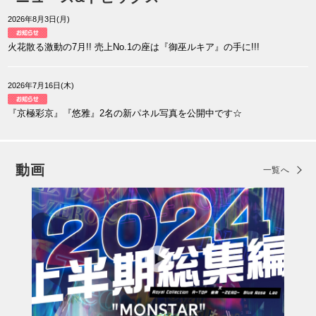
2026年8月3日(月)
火花散る激動の7月!! 売上No.1の座は『御巫ルキア』の手に!!!
2026年7月16日(木)
『京極彩京』『悠雅』2名の新パネル写真を公開中です☆
動画
一覧へ