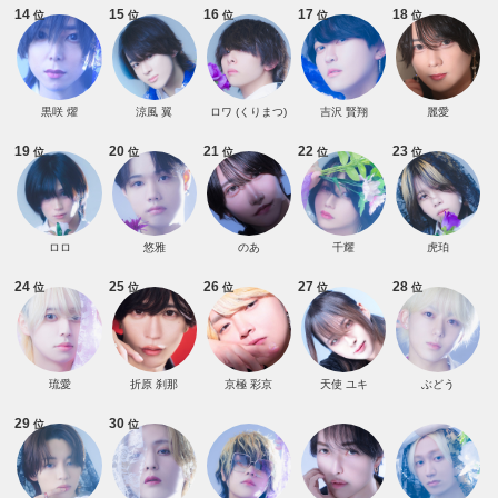
14
15
16
17
18
位
位
位
位
位
黒咲 燿
涼風 翼
ロワ (くりまつ)
吉沢 賢翔
麗愛
19
20
21
22
23
位
位
位
位
位
ロロ
悠雅
のあ
千耀
虎珀
24
25
26
27
28
位
位
位
位
位
琉愛
折原 刹那
京極 彩京
天使 ユキ
ぶどう
29
30
位
位