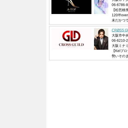
06-6786-
【松芭桃李
120坪ov
未だかつ
CRØSS 
大阪市中央
06-6210-
大阪ミナ
【KeIプ
勢いそのま