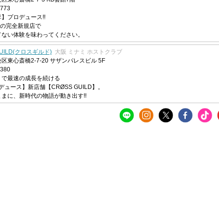
8773
】プロデュース!!
erの完全新規店で
てない体験を味わってください。
GUILD(クロスギルド)
大阪 ミナミ ホストクラブ
区東心斎橋2-7-20 サザンパレスビル 5F
2380
ミで最速の成長を続ける
ロデュース】新店舗【CRØSS GUILD】。
まに、新時代の物語が動き出す!!