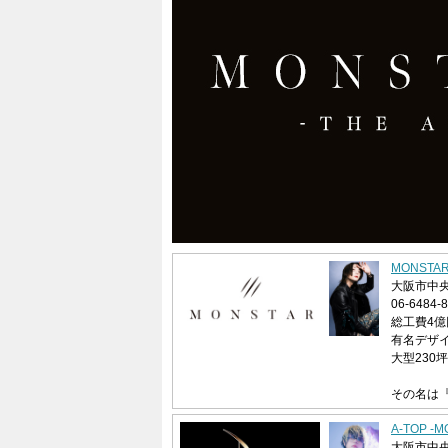
MONSTA
大阪市中央区
06-6484-
総工費4
有名デザ
大型230
その名は『M
A-TOP -
大阪市中央