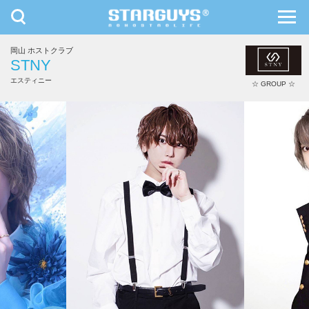
toggle
toggl
navigation
navig
岡山 ホストクラブ
九州・沖縄
北海道・東北
STNY
エスティニー
☆ GROUP ☆
武田 好誠