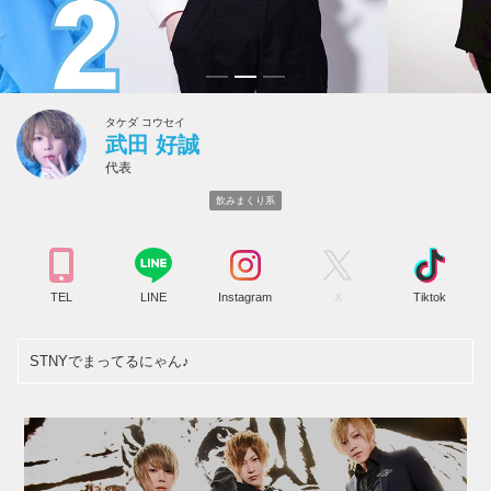
タケダ コウセイ
武田 好誠
代表
飲みまくり系
TEL
LINE
Instagram
X
Tiktok
STNYでまってるにゃん♪