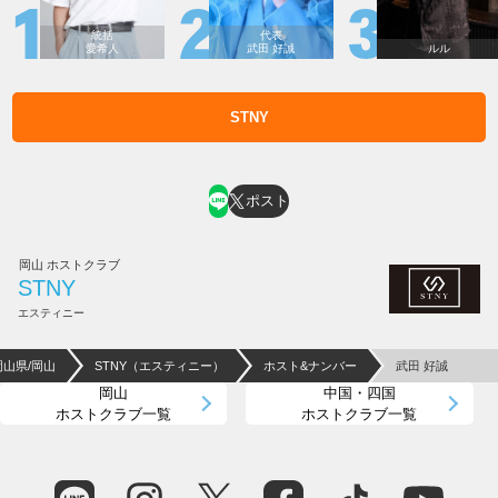
統括
代表
愛希人
武田 好誠
ルル
STNY
ホスト求人はコチラ
ポスト
岡山 ホストクラブ
STNY
エスティニー
岡山県/岡山
STNY（エスティニー）
ホスト&ナンバー
武田 好誠
岡山
中国・四国
ホストクラブ一覧
ホストクラブ一覧