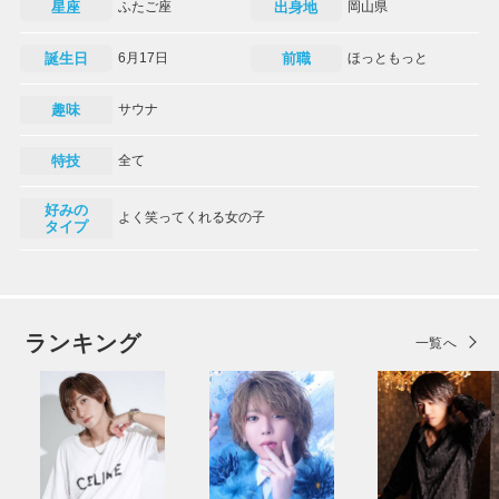
星座
ふたご座
出身地
岡山県
誕生日
6月17日
前職
ほっともっと
趣味
サウナ
特技
全て
好みの
よく笑ってくれる女の子
タイプ
ランキング
一覧へ