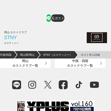
ポスト
岡山 ホストクラブ
STNY
エスティニー
中国/四国
岡山県/岡山
STNY（エスティニー）
ホスト求人詳細
岡山
中国・四国
ホストクラブ一覧
ホストクラブ一覧