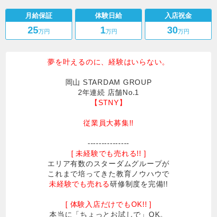
STNY
月給保証
体験日給
入店祝金
25
1
30
万円
万円
万円
夢を叶えるのに、経験はいらない。
岡山 STARDAM GROUP
2年連続 店舗No.1
【STNY】
従業員大募集!!
---------------
[ 未経験でも売れる!! ]
エリア有数のスターダムグループが
これまで培ってきた教育ノウハウで
未経験でも売れる
研修制度を完備!!
[ 体験入店だけでもOK!! ]
本当に「ちょっとお試しで」OK。