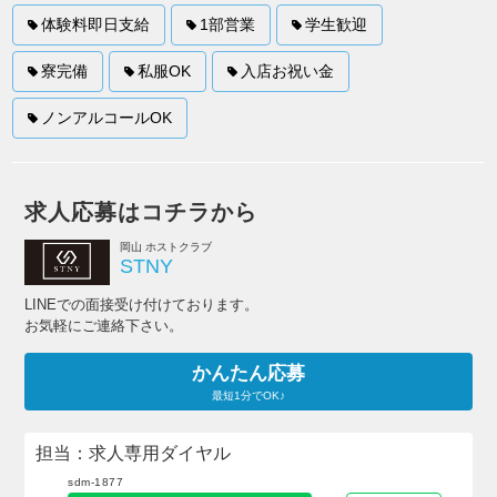
体験料即日支給
1部営業
学生歓迎
寮完備
私服OK
入店お祝い金
ノンアルコールOK
求人応募はコチラから
岡山 ホストクラブ
STNY
LINEでの面接受け付けております。
お気軽にご連絡下さい。
かんたん応募
最短1分でOK♪
担当：求人専用ダイヤル
sdm-1877