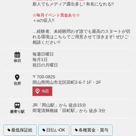
新人でもメディア露出多し! 有名になれる!!
☆毎月イベント賞金あり☆
＋αの収入!!
…経験者、未経験問わず誰でも最高のスタートが切
れる環境はこちらでご用意させて頂きます! ぜひご
相談ください!!
毎週日曜日
毎月1日
休日
祝日の月曜日
〒700-0825
岡山県岡山市北区田町2-6-7 1F・2F
住所
地図
JR「岡山駅」から 徒歩15分
岡電清輝橋線「田町駅」から 徒歩 3分
最寄り駅
最低保証給
日払いOK
各種賞金・賞与