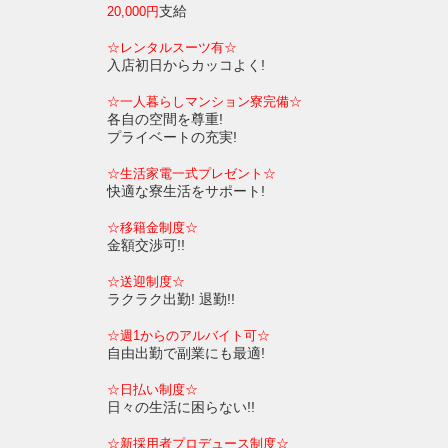
支給
20,000円
☆レンタルスーツ有☆
入店初日からカッコよく!
☆一人暮らしマンション寮完備☆
各自の空間を尊重!
プライベートの充実!
☆生活家電一式プレゼント☆
快適な寮生活をサポート!
☆移籍金制度☆
金額交渉可!!
☆送迎制度☆
ラクラク出勤! 退勤!!
☆週1からのアルバイト可☆
自由出勤で副業にも最適!
☆日払い制度☆
日々の生活に困らない!!
☆新採用者プロデュース制度☆