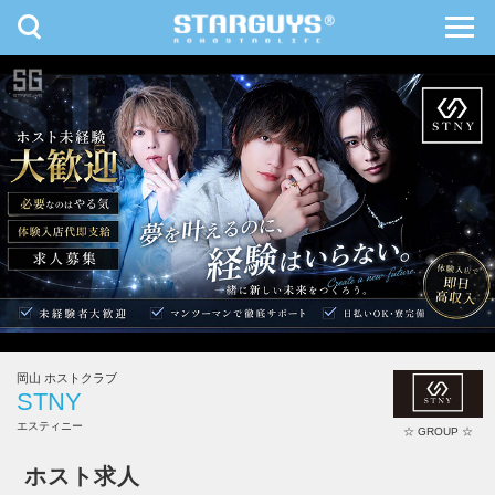
toggle
toggl
navigation
navig
九州・沖縄
北海道・東北
岡山 ホストクラブ
STNY
エスティニー
☆ GROUP ☆
ホスト求人