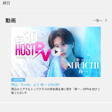
締日
動画
一覧へ
岡山「S-cort」より 柊一 が出演!!
岡山エリアでもトップクラスの存在感を身に宿す「柊一」のPVをぜひご
覧ください‼︎