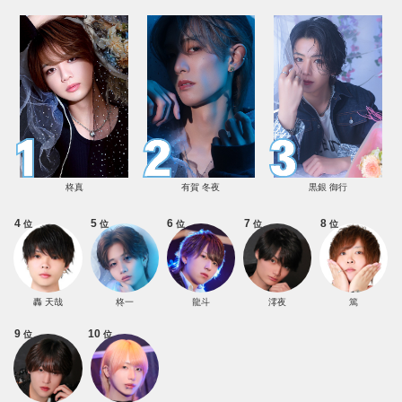
柊真
有賀 冬夜
黒銀 御行
4
5
6
7
8
位
位
位
位
位
轟 天哉
柊一
龍斗
澪夜
篤
9
10
位
位