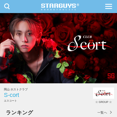
toggle
toggl
navigation
navig
九州・沖縄
北海道・東北
岡山 ホストクラブ
S-cort
エスコート
☆ GROUP ☆
S-cort
ランキング
一覧へ