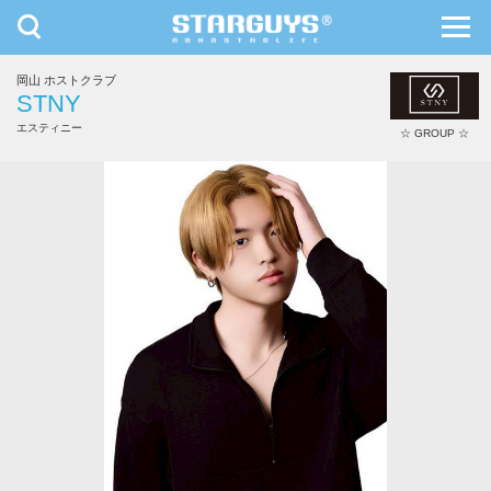
toggle
toggl
navigation
navig
岡山 ホストクラブ
九州・沖縄
北海道・東北
STNY
エスティニー
☆ GROUP ☆
ひびき