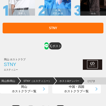
統括
代表
愛希人
武田 好誠
ルル
STNY
ホスト求人はコチラ
ポスト
岡山 ホストクラブ
STNY
エスティニー
岡山県/岡山
STNY（エスティニー）
ホスト&ナンバー
ひびき
岡山
中国・四国
ホストクラブ一覧
ホストクラブ一覧