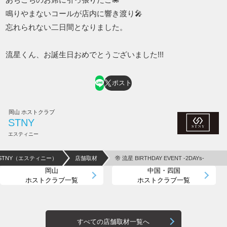
鳴りやまないコールが店内に響き渡り🎤
忘れられない二日間となりました。
流星くん、お誕生日おめでとうございました!!!
ポスト
岡山 ホストクラブ
STNY
エスティニー
STNY（エスティニー）
店舗取材
帝 流星 BIRTHDAY EVENT -2DAYs-
岡山
中国・四国
ホストクラブ一覧
ホストクラブ一覧
すべての店舗取材一覧へ