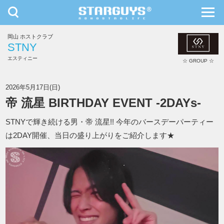
toggle
toggl
navigation
navig
岡山 ホストクラブ
九州・沖縄
北海道・東北
STNY
エスティニー
☆ GROUP ☆
STNY
2026年5月17日(日)
帝 流星 BIRTHDAY EVENT -2DAYs-
STNYで輝き続ける男・帝 流星!! 今年のバースデーパーティー
は2DAY開催、当日の盛り上がりをご紹介します★