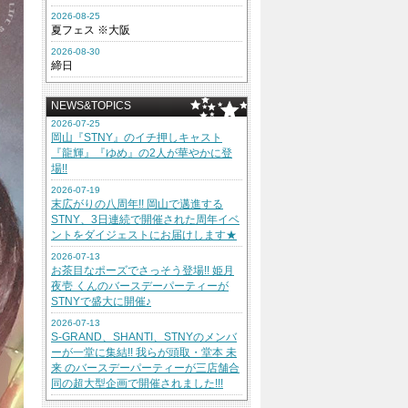
2026-08-25
夏フェス ※大阪
2026-08-30
締日
NEWS&TOPICS
2026-07-25
岡山『STNY』のイチ押しキャスト
『龍輝』『ゆめ』の2人が華やかに登
場!!
2026-07-19
末広がりの八周年!! 岡山で邁進する
STNY、3日連続で開催された周年イベ
ントをダイジェストにお届けします★
2026-07-13
お茶目なポーズでさっそう登場!! 姫月
夜壱 くんのバースデーパーティーが
STNYで盛大に開催♪
2026-07-13
S-GRAND、SHANTI、STNYのメンバ
ーが一堂に集結!! 我らが頭取・堂本 未
来 のバースデーパーティーが三店舗合
同の超大型企画で開催されました!!!