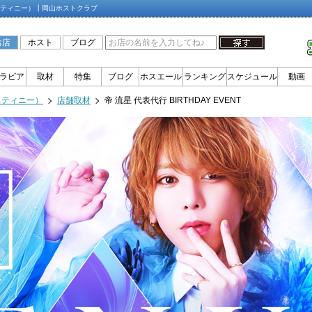
Y（エスティニー）┃岡山ホストクラブ
お店
ホスト
ブログ
ラビア
取材
特集
ブログ
ホスエール
ランキング
スケジュール
動画
スティニー）
店舗取材
帝 流星 代表代行 BIRTHDAY EVENT