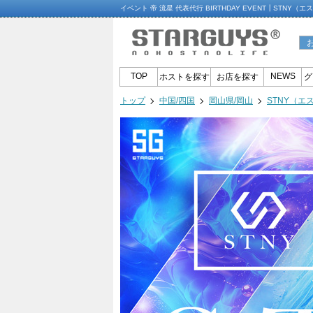
イベント 帝 流星 代表代行 BIRTHDAY EVENT┃STN
TOP
NEWS
ホストを探す
お店を探す
グ
トップ
中国/四国
岡山県/岡山
STNY（エ