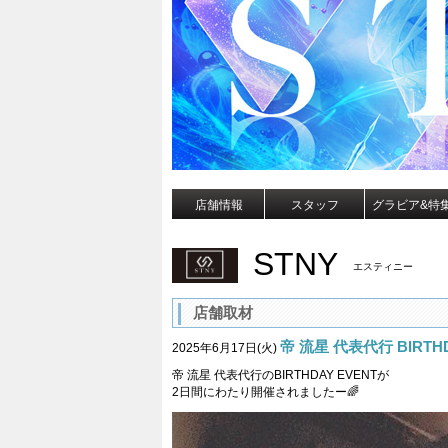
店舗情報
スタッフ
グラビア&特
STNY
エスティニー
店舗取材
帝 流星 代表代行 BIRTHD
2025年6月17日(火)
帝 流星 代表代行のBIRTHDAY EVENTが
2日間にわたり開催されましたー🌈