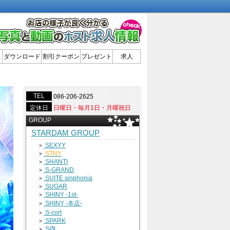
ダウンロード
割引クーポン
プレゼント
求人
TEL
086-206-2625
定休日
日曜日・毎月1日・月曜祝日
GROUP
STARDAM GROUP
SEXYY
>
STNY
>
SHANTI
>
S-GRAND
>
SUITE sinphonia
>
SUGAR
>
SHINY -1st-
>
SHINY -本店-
>
S-cort
>
SPARK
>
SØL
>