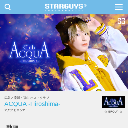
toggle
toggl
navigation
navig
九州・沖縄
北海道・東北
広島／流川・福山 ホストクラブ
ACQUA -Hiroshima-
アクア ヒロシマ
☆ GROUP ☆
ACQUA -Hiroshima-
動画