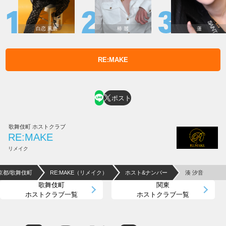
白恋 風磨
椿 麗
蓮
RE:MAKE
ホスト求人はコチラ
ポスト
歌舞伎町 ホストクラブ
RE:MAKE
リメイク
京都/歌舞伎町
RE:MAKE（リメイク）
ホスト&ナンバー
湊 汐音
歌舞伎町
関東
ホストクラブ一覧
ホストクラブ一覧