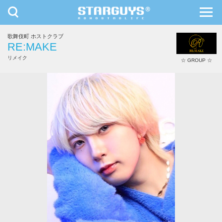
toggle
toggl
navigation
navig
歌舞伎町 ホストクラブ
九州・沖縄
北海道・東北
RE:MAKE
リメイク
☆ GROUP ☆
湊 汐音