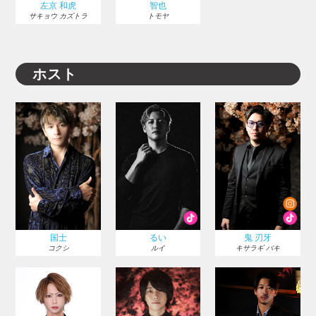
左京 和虎
智也
サキョウ カズトラ
トモヤ
ホスト
国士
るい
鬼 刃牙
コクシ
ルイ
キサラギ バキ