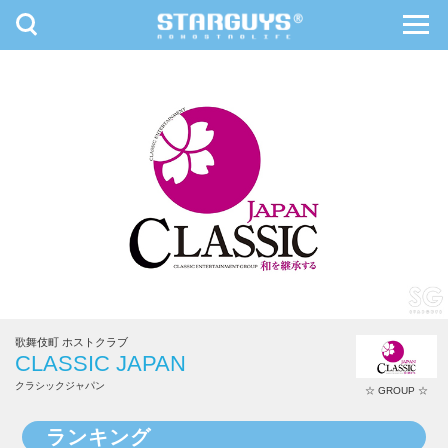
toggle
toggl
navigation
navig
九州・沖縄
北海道・東北
歌舞伎町 ホストクラブ
CLASSIC JAPAN
クラシックジャパン
☆ GROUP ☆
CLASSIC JAPAN
ランキング