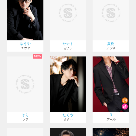
ゆうや
セナト
夏樹
ユウヤ
セナト
ナツキ
NEW
そら
たくや
R
ソラ
タクヤ
アール