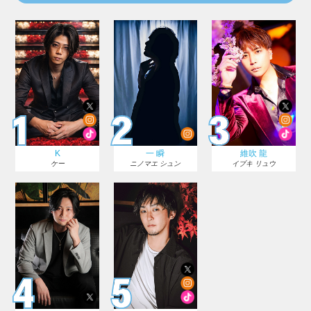
K
一 瞬
維吹 龍
ケー
ニノマエ シュン
イブキ リュウ