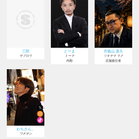
三郎
とーま
月狐山 楽久
サブロウ
トーマ
ツキヤマ ラク
内勤
店舗責任者
わちさん。
ワチサン