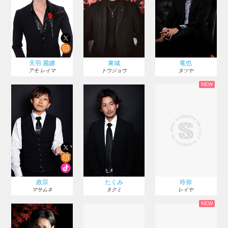
天羽 麗纏
東城
竜也
アモ レイマ
トウジョウ
タツヤ
NEW
政宗
たくみ
玲弥
マサムネ
タクミ
レイヤ
NEW