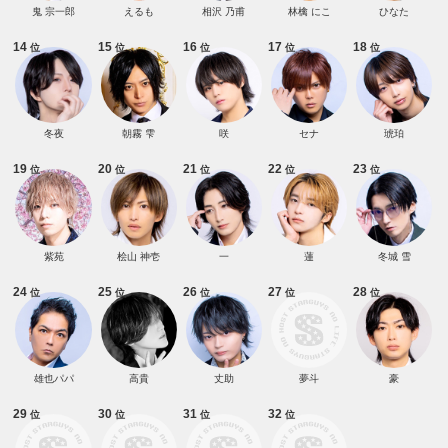
鬼 宗一郎
えるも
相沢 乃甫
林檎 にこ
ひなた
14
15
16
17
18
位
位
位
位
位
冬夜
朝霧 雫
咲
セナ
琥珀
19
20
21
22
23
位
位
位
位
位
紫苑
桧山 神壱
一
蓮
冬城 雪
24
25
26
27
28
位
位
位
位
位
雄也パパ
高貴
丈助
夢斗
豪
29
30
31
32
位
位
位
位