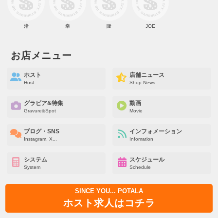
渚
幸
隆
JOE
お店メニュー
ホスト
店舗ニュース
Host
Shop News
グラビア&特集
動画
Gravure&Spot
Movie
ブログ・SNS
インフォメーション
Instagram, X...
Infomation
システム
スケジュール
System
Schedule
SINCE YOU... POTALA
ホスト求人はコチラ