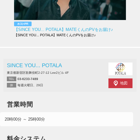
【SINCE YOU... POTALA】MATEくんのPVをお届け♪
【SINCE YOU... POTALA】MATEくんのPVをお届け♪
SINCE YOU... POTALA
東京都新宿区歌舞伎町2-27-12 Lee2ビル 4F
TEL
03-6233-7489
地図
休
毎週火曜日、29日
営業時間
20時00分 ～ 25時00分
料金システム