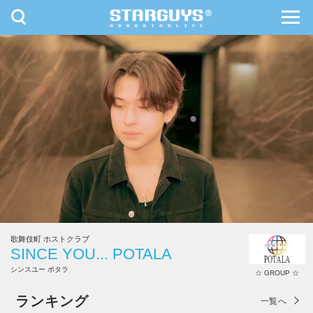
toggle
toggl
navigation
navig
九州・沖縄
北海道・東北
歌舞伎町 ホストクラブ
SINCE YOU... POTALA
シンスユー ポタラ
☆ GROUP ☆
SINCE YOU... POTALA
ランキング
一覧へ