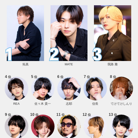
拓真
MATE
我路 雅
4
5
6
7
8
位
位
位
位
位
REA
佐々木 貴一
志耶
信長
てけてけしんり
9
10
11
12
13
位
位
位
位
位