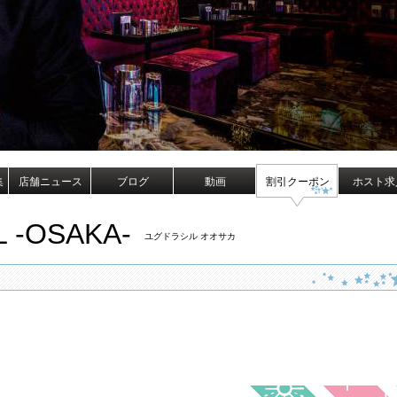
集
店舗ニュース
ブログ
動画
割引クーポン
ホスト求
 -OSAKA-
ユグドラシル オオサカ