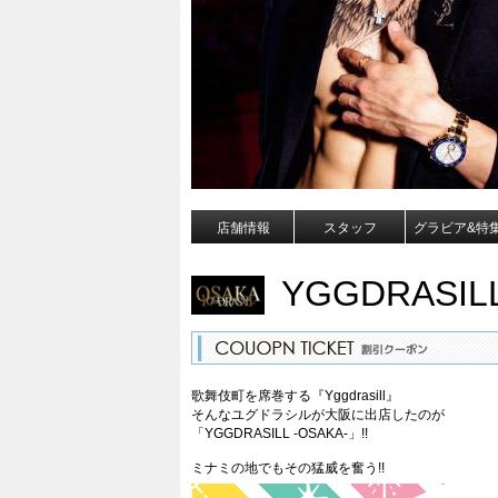
店舗情報
スタッフ
グラビア&特
YGGDRASILL
歌舞伎町を席巻する『Yggdrasill』
そんなユグドラシルが大阪に出店したのが
「YGGDRASILL -OSAKA-」!!
ミナミの地でもその猛威を奮う!!