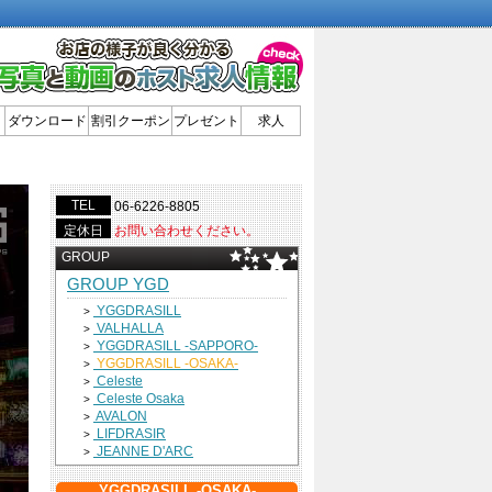
ダウンロード
割引クーポン
プレゼント
求人
TEL
06-6226-8805
定休日
お問い合わせください。
GROUP
GROUP YGD
YGGDRASILL
>
VALHALLA
>
YGGDRASILL -SAPPORO-
>
YGGDRASILL -OSAKA-
>
Celeste
>
Celeste Osaka
>
AVALON
>
LIFDRASIR
>
JEANNE D'ARC
>
YGGDRASILL -OSAKA-