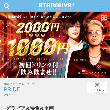
toggle
toggl
navigation
navig
九州・沖縄
北海道・東北
大阪 ミナミ ホストクラブ
PRIDE
プライド
PRIDE
グラビア&特集&企画