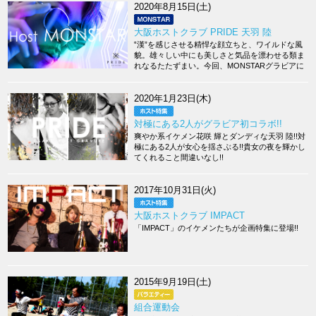
2020年8月15日(土)
大阪ホストクラブ PRIDE 天羽 陸
‟漢”を感じさせる精悍な顔立ちと、ワイルドな風
貌。雄々しい中にも美しさと気品を漂わせる類ま
れなるたたずまい。今回、MONSTARグラビアに
登場するは大阪ミナミの人気店「PRIDE」天羽 陸
です。その圧倒的なオーラは写真を通り越しアナ
タに直で伝わるはずです。
2020年1月23日(木)
対極にある2人がグラビア初コラボ!!
爽やか系イケメン花咲 輝とダンディな天羽 陸!!対
極にある2人が女心を揺さぶる!!貴女の夜を輝かし
てくれること間違いなし!!
2017年10月31日(火)
大阪ホストクラブ IMPACT
「IMPACT」のイケメンたちが企画特集に登場!!
2015年9月19日(土)
組合運動会