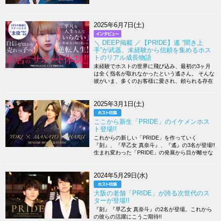
2025年6月7日(土)
＼ DEEP掲載 ／【PRIDE】遙 “聞き上
手”が武器。未経験から信頼を集めるホス
トのリアル成長物語
未経験でホストの世界に飛び込み、最初の3ヶ月
は全く指名が取れなかったという遙さん。 そんな
彼がいま、多くのお客様に愛され、頼られる存在
へと成長した背景には、“聞く力”と“あきらめない
気持ち”がありました。 大手にはない個人店なら
ではの手厚いサポート体制の中で、自分らしさを
2025年3月1日(土)
見つけ、磨き上げてきた彼のリアルなストーリー
をお届けします。
ここから新生「PRIDE」のイケメンホス
ト登場!!
これからの新しい「PRIDE」を作っていく
『刻』、『早乙女 真奈斗』、『遙』の3名が登場!!
生まれ変わった「PRIDE」の発展から目が離せな
い!?
2024年5月29日(水)
大阪の老舗「PRIDE」が誇る次世代のス
ターが登場!!
『刻』『早乙女 真奈斗』の2名が登場。これから
の彼らの活躍にこうご期待!!