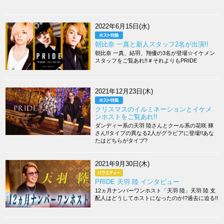
2022年6月15日(水)
朝比奈 一真と新人スタッフ2名が出演!!
朝比奈 一真、結羽、翔優の3名が登場☆イケメン
スタッフをご覧あれ!!＃それよりもPRIDE
2021年12月23日(木)
クリスマスのイルミネーションとイケメ
ンホストをご覧あれ!!
ダンディー系の天羽 陸さんとクール系の花咲 輝
さん!!タイプの異なる2人がグラビアに登場!!あな
たはどちらがタイプ?
2021年9月30日(木)
PRIDE 天羽 陸 インタビュー
12ヵ月ナンバーワンホスト「天羽 陸」天羽 陸 支
配人はどうしてホストになったのか!?過去に迫る!!