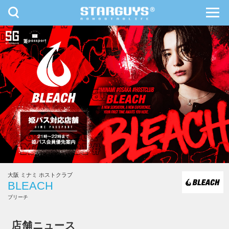
toggle
toggl
navigation
navig
九州・沖縄
北海道・東北
大阪 ミナミ ホストクラブ
BLEACH
ブリーチ
BLEACH
店舗ニュース