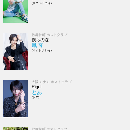
(サクライ ユイ)
歌舞伎町 ホストクラブ
僕らの森
鳳 零
(オオトリ レイ)
大阪 ミナミ ホストクラブ
Rigel
とあ
(トア)
歌舞伎町 ホストクラブ