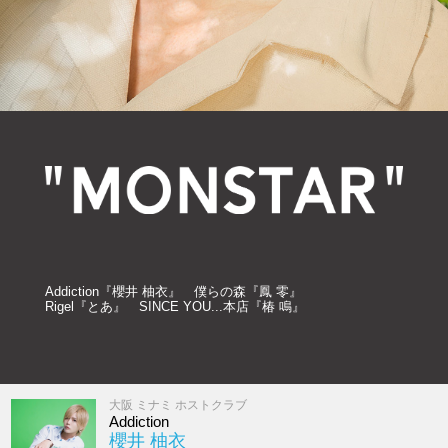
Addiction『櫻井 柚衣』 僕らの森『鳳 零』
Rigel『とあ』 SINCE YOU...本店『椿 鳴』
大阪 ミナミ ホストクラブ
Addiction
櫻井 柚衣