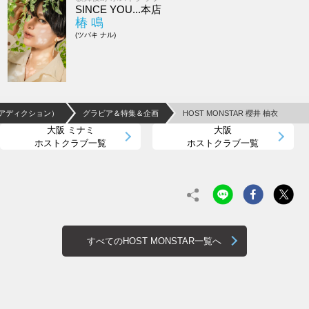
SINCE YOU...本店
椿 鳴
(ツバキ ナル)
on（アディクション）
グラビア＆特集＆企画
HOST MONSTAR 櫻井 柚衣
大阪 ミナミ
大阪
ホストクラブ一覧
ホストクラブ一覧
すべてのHOST MONSTAR一覧へ