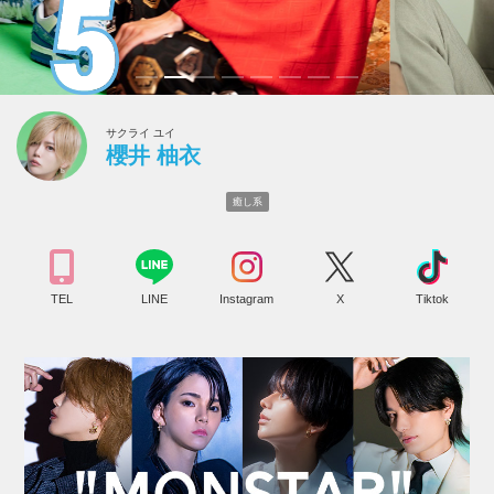
サクライ ユイ
櫻井 柚衣
癒し系
TEL
LINE
Instagram
X
Tiktok