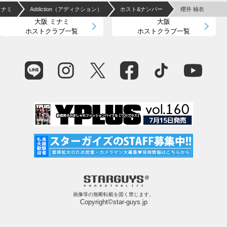
ミナミ
Addiction（アディクション）
ホスト&ナンバー
櫻井 柚衣
大阪 ミナミ
大阪
ホストクラブ一覧
ホストクラブ一覧
画像等の無断転載を固く禁じます。
Copyright©star-guys.jp