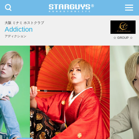
toggle
toggl
navigation
navig
大阪 ミナミ ホストクラブ
九州・沖縄
北海道・東北
Addiction
アディクション
☆ GROUP ☆
櫻井 柚衣