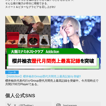
そんな彼の魅力が存分に堪能できる、
スイート＆ビターなグラビアを召し上がれ!
【Addiction】櫻井柚衣Group歴代月間売上最高記録を突破!!
櫻井柚衣代表代行がGroup歴代月間売上最高記録を突破中。今月現時点で
月間2700万Playerである。
個人公式SNS
X （旧Twitter）
Instagram