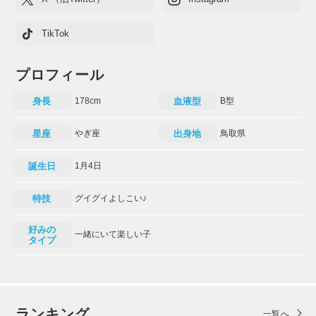
TikTok
プロフィール
身長
178cm
血液型
B型
星座
やぎ座
出身地
鳥取県
誕生日
1月4日
特技
グイグイよしこい♪
好みの
一緒にいて楽しい子
タイプ
ランキング
一覧へ