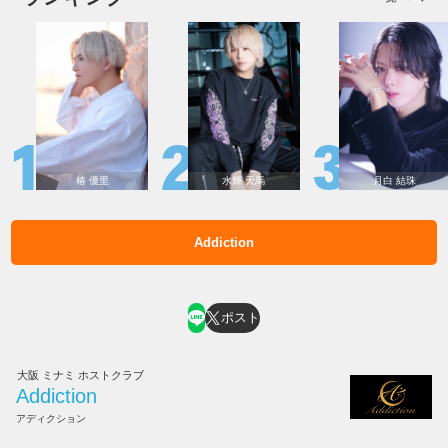
椿 優里
水輝 天馬
月白 結珠
Addiction
ホスト求人はコチラ
ポスト
大阪 ミナミ ホストクラブ
Addiction
アディクション