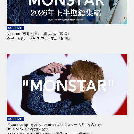
Addiction『櫻井 柚衣』 僕らの森『鳳 零』
Rigel『とあ』 SINCE YOU...本店『椿 鳴』
『Deep Group』が誇る、Addictionのモンスター『櫻井 柚衣』が、
HOSTMONSTARに堂々登場!!
スタイリッシュさを極めながらも可愛いらしさも併せ持つ、