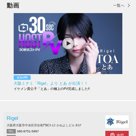
動画
一覧へ
大阪ミナミ「Rigel」より とあ が出演！！
イケメン貴公子「とあ」の極上のPV完成しました‼︎
Rigel
大阪府大阪市中央区宗右衛門町3-12 かねよしビル B1F
TEL
080-9751-5997
地図