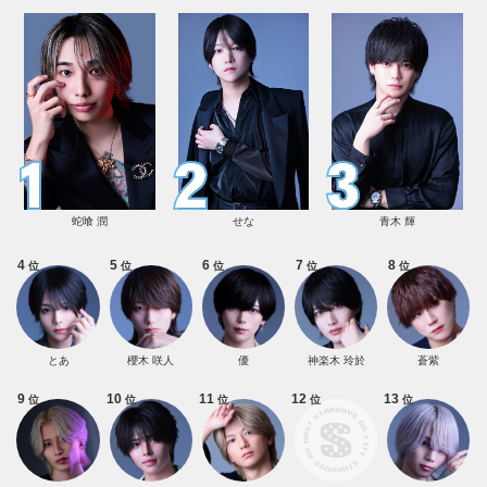
蛇喰 潤
せな
青木 輝
4
5
6
7
8
位
位
位
位
位
とあ
櫻木 咲人
優
神楽木 玲於
蒼紫
9
10
11
12
13
位
位
位
位
位