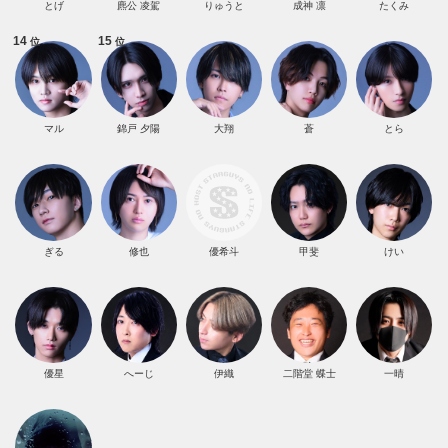
とげ
麃公 凌駕
りゅうと
成神 凛
たくみ
14
15
位
位
マル
錦戸 夕陽
大翔
蒼
とら
ぎる
修也
優希斗
甲斐
けい
優星
へーじ
伊織
二階堂 蝶士
一晴