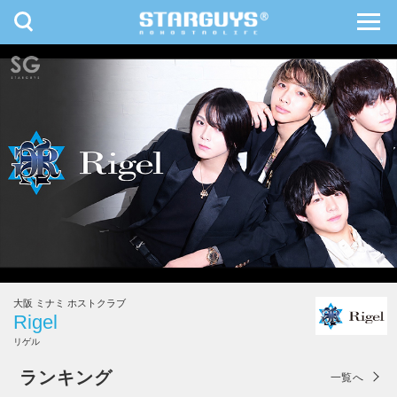
toggle
toggl
navigation
navig
九州・沖縄
北海道・東北
大阪 ミナミ ホストクラブ
Rigel
リゲル
Rigel
ランキング
一覧へ