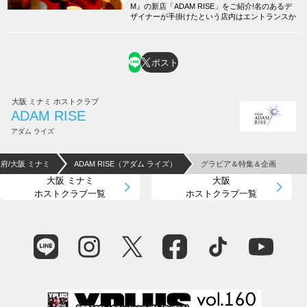
M』の新店「ADAM RISE」をご紹介!名のあるデ
ザイナーが手掛けたという店内はエントランスか
ら高級感が漂い、先を進むと巨大なシャンデリ
ア、金色に輝く壁に深紅のソファなど、特別なヒ
トトキを演出する内装が視界に入ってきます!!総
工費1億円以上をかけたという西日本最大級の豪
ポスト
華店、是非足を運んでみて下さい♪
大阪 ミナミ ホストクラブ
ADAM RISE
アダム ライズ
府/大阪 ミナミ
ADAM RISE（アダム ライズ）
グラビア＆特集＆企画
大阪 ミナミ
大阪
ホストクラブ一覧
ホストクラブ一覧