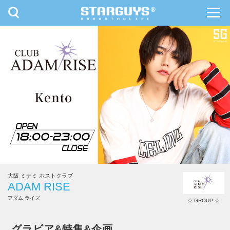
toggle
toggl
navigation
navig
九州・沖縄
北海道・東北
大阪 ミナミ ホストクラブ
ADAM RISE
アダム ライズ
☆ GROUP ☆
ADAM RISE
グラビア&特集&企画