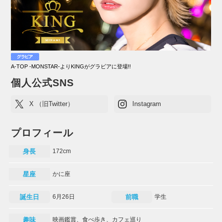
A-TOP -MONSTAR-よりKINGがグラビアに登場!!
個人公式SNS
X （旧Twitter）
Instagram
プロフィール
身長
172cm
星座
かに座
誕生日
6月26日
前職
学生
趣味
映画鑑賞、食べ歩き、カフェ巡り