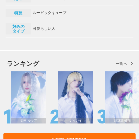
特技
ルービックキューブ
好みの
可愛らしい人
タイプ
ランキング
一覧へ
御巫 ルキア
ンインイ
綺冴凛 優翔