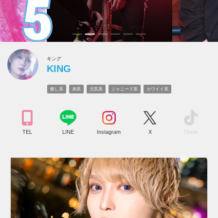
キング
KING
癒し系
弟系
元気系
ジャニーズ系
カワイイ系
TEL
LINE
Instagram
X
Tiktok