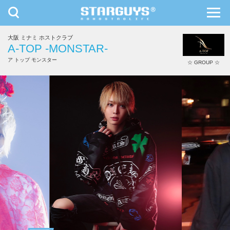
toggle
toggl
navigation
navig
大阪 ミナミ ホストクラブ
九州・沖縄
北海道・東北
A-TOP -MONSTAR-
ア トップ モンスター
☆ GROUP ☆
KING