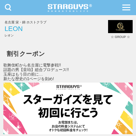
toggle
toggl
navigation
navig
名古屋 栄・錦 ホストクラブ
九州・沖縄
北海道・東北
LEON
レオン
☆ GROUP ☆
LEON
割引クーポン
歌舞伎町から名古屋に電撃参戦!!
話題の男【皇珀】総合プロデュース!!
玉座はもう目の前に…
新たな歴史の1ページを刻め!