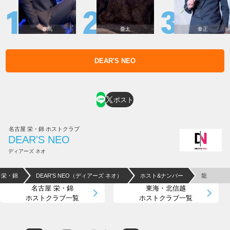
春馬
憂太
拳正
DEAR'S NEO
ホスト求人はコチラ
ポスト
名古屋 栄・錦 ホストクラブ
DEAR'S NEO
ディアーズ ネオ
 栄・錦
DEAR'S NEO（ディアーズ ネオ）
ホスト&ナンバー
龍
名古屋 栄・錦
東海・北信越
ホストクラブ一覧
ホストクラブ一覧