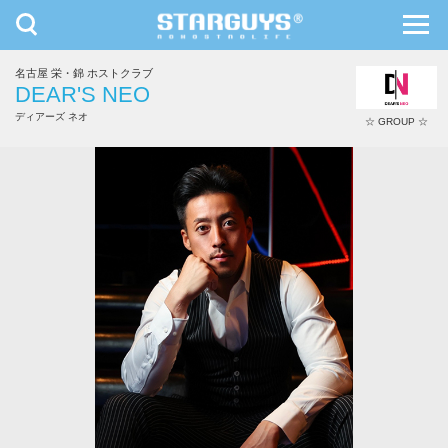
toggle
toggl
navigation
navig
名古屋 栄・錦 ホストクラブ
九州・沖縄
北海道・東北
DEAR'S NEO
ディアーズ ネオ
☆ GROUP ☆
龍