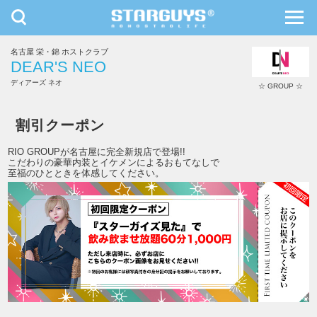
toggle
toggl
navigation
navig
名古屋 栄・錦 ホストクラブ
九州・沖縄
北海道・東北
DEAR'S NEO
ディアーズ ネオ
☆ GROUP ☆
DEAR'S NEO
割引クーポン
RIO GROUPが名古屋に完全新規店で登場!!
こだわりの豪華内装とイケメンによるおもてなしで
至福のひとときを体感してください。