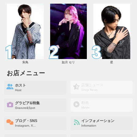
朱鳥
如月 セリ
星
お店メニュー
店舗ニュース
ホスト
Shop News
Host
動画
グラビア&特集
Movie
Gravure&Spot
ブログ・SNS
インフォメーション
Instagram, X...
Infomation