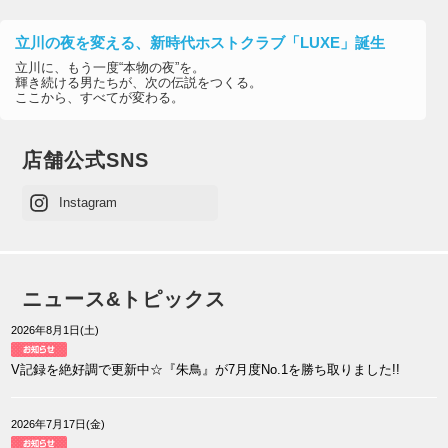
います
ありがとうございます
立川の夜を変える、新時代ホストクラブ「LUXE」誕生
今宵もスタッフ平均年齢20歳と
立川に、もう一度“本物の夜”を。
勢いのあるメンバーにて
輝き続ける男たちが、次の伝説をつくる。
ここから、すべてが変わる。
皆様のご来店を心よりお待ちしております
さてこの度
一度ご来店くださった
お客様
で
来店から1ヶ月以上経過したお客様
に
店舗公式SNS
また、
ご新規にてご案内
させて頂きます
是非、この機会にご来店を
Instagram
お待ちしております
-スタッフ一同-
ニュース&トピックス
2026年8月1日(土)
V記録を絶好調で更新中☆『朱鳥』が7月度No.1を勝ち取りました!!
2026年7月17日(金)