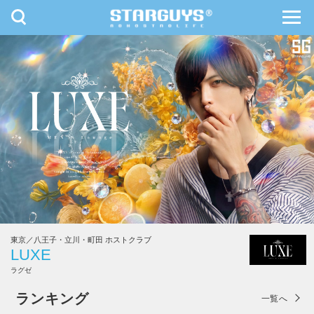
toggle
toggl
navigation
navig
九州・沖縄
北海道・東北
東京／八王子・立川・町田 ホストクラブ
LUXE
ラグゼ
LUXE
ランキング
一覧へ