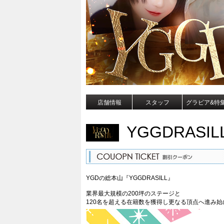
店舗情報
スタッフ
グラビア&特
YGGDRASIL
YGDの総本山『YGGDRASILL』
業界最大規模の200坪のステージと
120名を超える在籍数を獲得し更なる頂点へ進み始