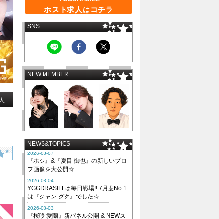
ホスト求人はコチラ
SNS
NEW MEMBER
人
NEWS&TOPICS
2026-08-07
『ホシ』&『夏目 御也』の新しいプロ
フ画像を大公開☆
2026-08-04
YGGDRASILLは毎日戦場!! 7月度No.1
は『ジャン グク』でした☆
2026-08-03
『桜咲 愛蘭』新パネル公開 & NEWス