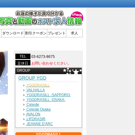
ダウンロード
割引クーポン
プレゼント
求人
TEL
03-6273-8675
定休日
お問い合わせください。
GROUP
GROUP YGD
YGGDRASILL
>
VALHALLA
>
YGGDRASILL -SAPPORO-
>
YGGDRASILL -OSAKA-
>
Celeste
>
Celeste Osaka
>
AVALON
>
LIFDRASIR
>
JEANNE D'ARC
>
YGGDRASILL