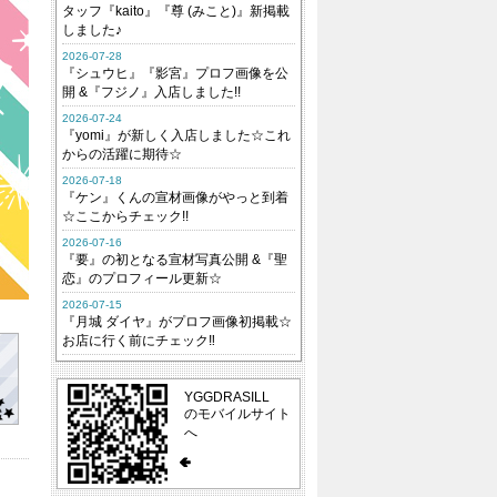
タッフ『kaito』『尊 (みこと)』新掲載
しました♪
2026-07-28
『シュウヒ』『影宮』プロフ画像を公
開 &『フジノ』入店しました!!
2026-07-24
『yomi』が新しく入店しました☆これ
からの活躍に期待☆
2026-07-18
『ケン』くんの宣材画像がやっと到着
☆ここからチェック!!
2026-07-16
『要』の初となる宣材写真公開 &『聖
恋』のプロフィール更新☆
2026-07-15
『月城 ダイヤ』がプロフ画像初掲載☆
お店に行く前にチェック‼
YGGDRASILL
のモバイルサイト
へ