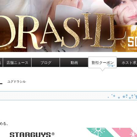
集
店舗ニュース
ブログ
動画
割引クーポン
ホスト求
L
ユグドラシル
める。