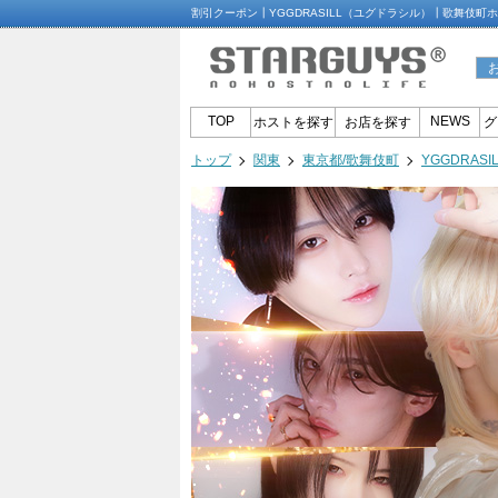
割引クーポン┃YGGDRASILL（ユグドラシル）┃歌舞伎町
TOP
NEWS
ホストを探す
お店を探す
グ
トップ
関東
東京都/歌舞伎町
YGGDRAS