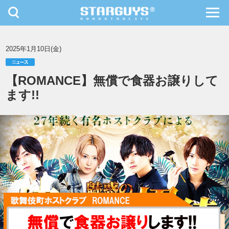
toggle
toggl
navigation
navig
九州・沖縄
北海道・東北
2025年1月10日(金)
【ROMANCE】無償で食器お譲りして
ます!!