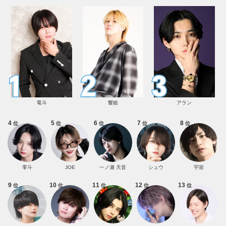
竜斗
響姫
アラン
4
5
6
7
8
位
位
位
位
位
零斗
JOE
一ノ瀬 天音
シュウ
宇宙
9
10
11
12
13
位
位
位
位
位