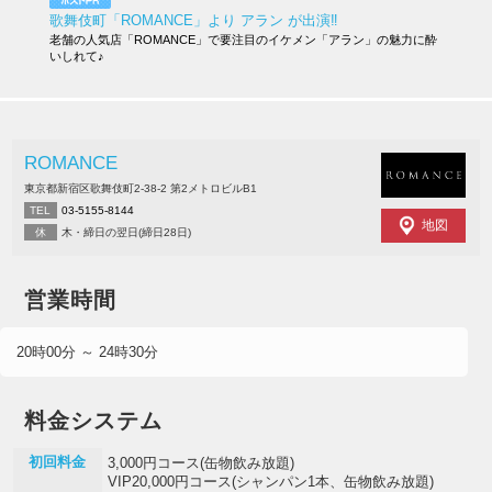
歌舞伎町「ROMANCE」より アラン が出演‼︎
老舗の人気店「ROMANCE」で要注目のイケメン「アラン」の魅力に酔
いしれて♪
ROMANCE
東京都新宿区歌舞伎町2-38-2 第2メトロビルB1
TEL
03-5155-8144
地図
休
木・締日の翌日(締日28日)
営業時間
20時00分 ～ 24時30分
料金システム
初回料金
3,000円コース(缶物飲み放題)
VIP20,000円コース(シャンパン1本、缶物飲み放題)