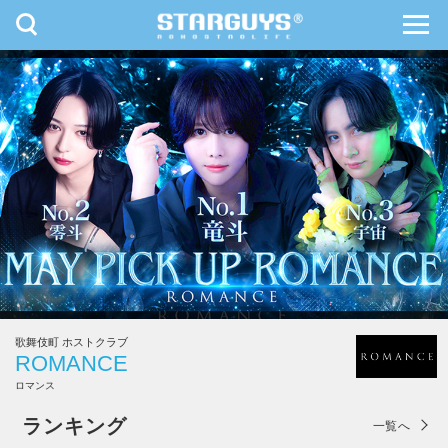
toggle
toggl
navigation
navig
九州・沖縄
北海道・東北
歌舞伎町 ホストクラブ
ROMANCE
ロマンス
ROMANCE
ランキング
一覧へ