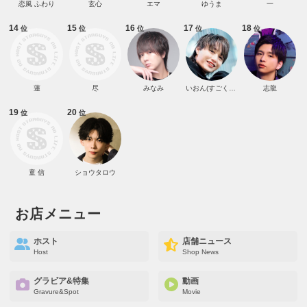
恋風 ふわり
玄心
エマ
ゆうま
一
14
15
16
17
18
位
位
位
位
位
蓮
尽
みなみ
いおん(すごくNY育ち)
志龍
19
20
位
位
童 信
ショウタロウ
お店メニュー
ホスト
店舗ニュース
Host
Shop News
グラビア&特集
動画
Gravure&Spot
Movie