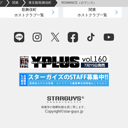
プ
関東
東京都/歌舞伎町
ROMANCE（ロマンス）
歌舞伎町
関東
ホストクラブ一覧
ホストクラブ一覧
画像等の無断転載を固く禁じます。
Copyright©star-guys.jp