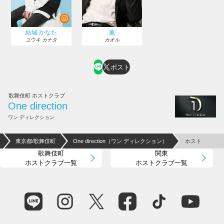
結城 かなた
薫
ユウキ カナタ
カオル
ポスト
歌舞伎町 ホストクラブ
One direction
ワン ディレクション
東京都/歌舞伎町
One direction（ワン ディレクション）
ホスト
歌舞伎町
関東
ホストクラブ一覧
ホストクラブ一覧