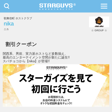
toggle
toggl
navigation
navig
歌舞伎町 ホストクラブ
九州・沖縄
北海道・東北
nika
ニカ
☆ GROUP ☆
nika
割引クーポン
関西系、男前、実力派ホストなど多数揃え、
最高のエンターテイメント空間が新たに誕生!!
スパチョコから【nika】が登場!!