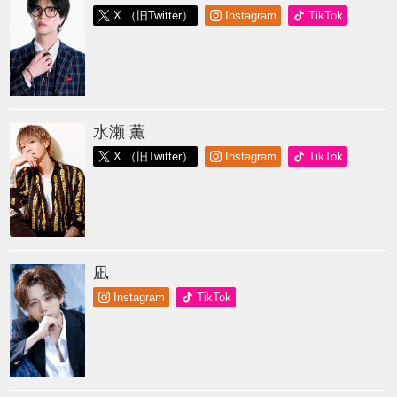
X （旧Twitter）
Instagram
TikTok
水瀬 薫
X （旧Twitter）
Instagram
TikTok
凪
Instagram
TikTok