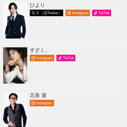
ひより
X （旧Twitter）
Instagram
TikTok
すざく。
Instagram
TikTok
北条 蓮
Instagram