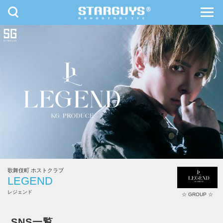
toggle
toggl
navigation
navig
九州・沖縄
北海道・東北
歌舞伎町 ホストクラブ
LEGEND
レジェンド
☆ GROUP ☆
LEGEND
SNS一覧