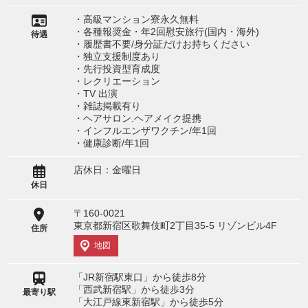
・高級マンション寮永久無料
・各種報奨金・年2回慰安旅行(国内・海外)
待遇
・履歴書不要/身分証だけお持ちください
・独立支援制度あり
・先行投資型育成度
・レクリエーション
・TV 出演
・雑誌掲載有り
・ヘアサロン.ヘアメイク提携
・インフルエンザワクチン/年1回
・健康診断/年1回
店休日：金曜日
休日
〒160-0021
東京都新宿区歌舞伎町2丁目35-5 リゾンビル4F
住所
地図
「JR新宿駅東口」から徒歩8分
「西武新宿駅」から徒歩3分
最寄り駅
「大江戸線東新宿駅」から徒歩5分