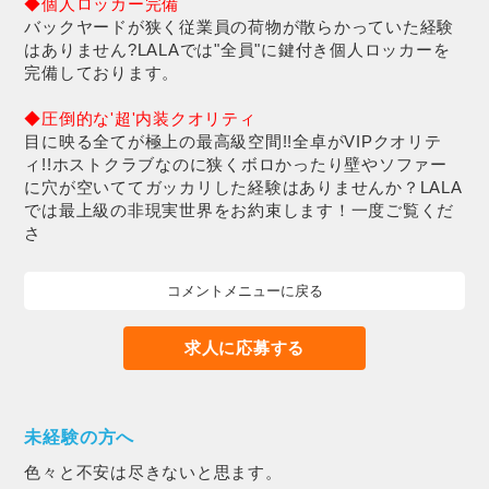
◆個人ロッカー完備
バックヤードが狭く従業員の荷物が散らかっていた経験
はありません?LALAでは"全員"に鍵付き個人ロッカーを
完備しております。
◆圧倒的な'超'内装クオリティ
目に映る全てが極上の最高級空間!!全卓がVIPクオリテ
ィ!!ホストクラブなのに狭くボロかったり壁やソファー
に穴が空いててガッカリした経験はありませんか？LALA
では最上級の非現実世界をお約束します！一度ご覧くだ
さ
コメントメニューに戻る
求人に応募する
未経験の方へ
色々と不安は尽きないと思ます。