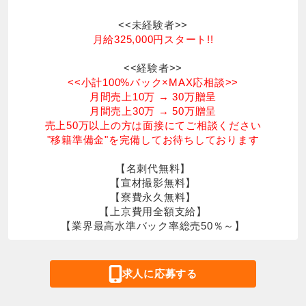
<<未経験者>>
月給325,000円スタート!!
<<経験者>>
<<小計100%バック×MAX応相談>>
月間売上10万 → 30万贈呈
月間売上30万 → 50万贈呈
売上50万以上の方は面接にてご相談ください
"移籍準備金"を完備してお待ちしております
【名刺代無料】
【宣材撮影無料】
【寮費永久無料】
【上京費用全額支給】
【業界最高水準バック率総売50％～】
求人に応募する