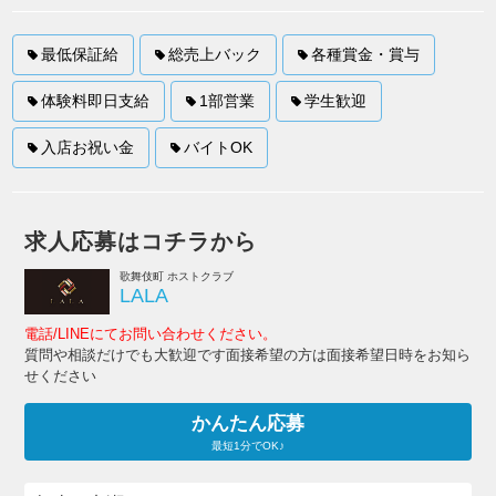
最低保証給
総売上バック
各種賞金・賞与
体験料即日支給
1部営業
学生歓迎
入店お祝い金
バイトOK
求人応募はコチラから
歌舞伎町 ホストクラブ
LALA
電話/LINEにてお問い合わせください。
質問や相談だけでも大歓迎です面接希望の方は面接希望日時をお知ら
せください
かんたん応募
最短1分でOK♪