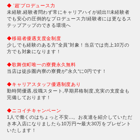
◆ '超'プロデュース力
未経験.経験者問わず常にキャリアハイが続出!!未経験者
でも安心の圧倒的なプロデュース力!経験者には更なるス
テップアップのできる環境へ
◆移籍者優遇支度金制度
少しでも経験のある方"全員"対象！当店では売上10万の
方でも対象になります！
◆歌舞伎町唯一の寮費永久無料
当店は徒歩圏内寮の寮費が”永久“に0円です！
◆キャリアスタッフ優遇制度あり
勤時間優遇,役職スタート,早期昇格制度,充実の支度金も
完備しております！
◆ニコイチキャンペーン
1人で働くのはちょっと不安...。お友達を紹介していただ
き本入店になりましたら10万円〜最大30万をプレゼント
いたします！