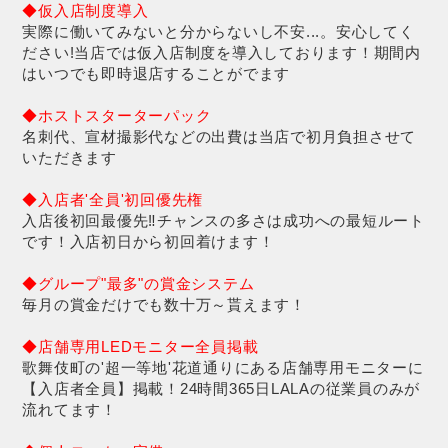
◆仮入店制度導入
実際に働いてみないと分からないし不安...。安心してく
ださい!当店では仮入店制度を導入しております！期間内
はいつでも即時退店することがでます
◆ホストスターターパック
名刺代、宣材撮影代などの出費は当店で初月負担させて
いただきます
◆入店者'全員'初回優先権
入店後初回最優先‼︎チャンスの多さは成功への最短ルート
です！入店初日から初回着けます！
◆グループ"最多"の賞金システム
毎月の賞金だけでも数十万～貰えます！
◆店舗専用LEDモニター全員掲載
歌舞伎町の'超一等地'花道通りにある店舗専用モニターに
【入店者全員】掲載！24時間365日LALAの従業員のみが
流れてます！