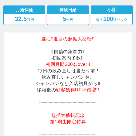
LALA
月給保証
体験日給
小計
32.5
5
100
万円
千円
最大
%バック
遂に2度目の超拡大移転!!
《自信の集客力》
初回案内多数!!
初回月間300名over!!
毎日の飲み直しは当たり前!!
飲み直しシャンパンや、
シャンパンなど入店初月から!!
移籍後の
顧客獲得UP率倍増!!
┈┈┈┈┈┈┈┈┈┈┈┈
超拡大移転記念
第1期生限定特典
┈┈┈┈┈┈┈┈┈┈┈┈