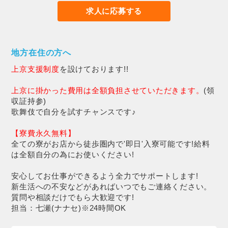
求人に応募する
地方在住の方へ
上京支援制度
を設けております!!
上京に掛かった費用は全額負担させていただきます。
(領
収証持参)
歌舞伎で自分を試すチャンスです♪
【寮費永久無料】
全ての寮がお店から徒歩圏内で'即日'入寮可能です!給料
は全額自分の為にお使いください!
安心してお仕事ができるよう全力でサポートします!
新生活への不安などがあればいつでもご連絡ください。
質問や相談だけでもら大歓迎です!
担当：七瀬(ナナセ)※24時間OK