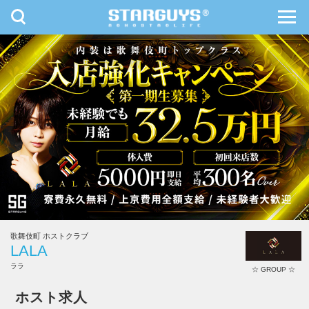
toggle
toggl
navigation
navig
九州・沖縄
北海道・東北
歌舞伎町 ホストクラブ
LALA
ララ
☆ GROUP ☆
ホスト求人