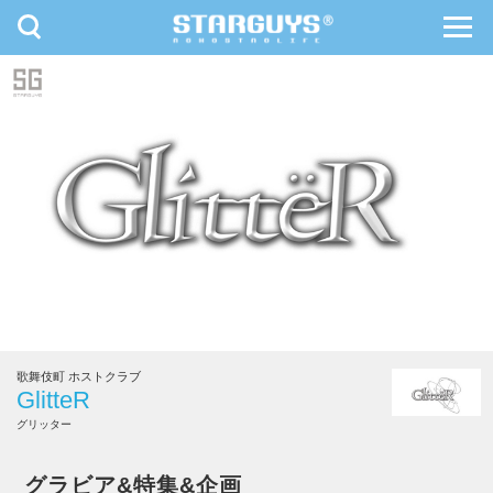
toggle
toggl
navigation
navig
九州・沖縄
北海道・東北
歌舞伎町 ホストクラブ
GlitteR
グリッター
GlitteR
グラビア&特集&企画