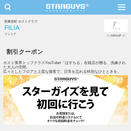
toggle
toggl
navigation
navig
歌舞伎町 ホストクラブ
九州・沖縄
北海道・東北
FILIA
フィリア
☆ GROUP ☆
FILIA
割引クーポン
ホスト業界トップクラスYouTuber「ほすちる」在籍店が贈る、洗練され
た大人の空間。
広々としたフロアと上質な接客で、日常を忘れる特別なひとときを。