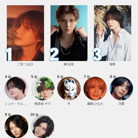
二宮 つばさ
橘 詩音
瑠華
4
5
6
7
8
位
位
位
位
位
シュウ・ウエムラ
無添加 サラ
R
霧嶋 ひなた
乃愛
9
10
位
位