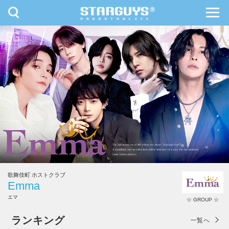
toggle
toggl
navigation
navig
九州・沖縄
北海道・東北
歌舞伎町 ホストクラブ
Emma
エマ
☆ GROUP ☆
Emma
ランキング
一覧へ