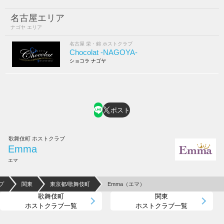
名古屋エリア
ナゴヤ エリア
名古屋 栄・錦 ホストクラブ
Chocolat -NAGOYA-
ショコラ ナゴヤ
ポスト
歌舞伎町 ホストクラブ
Emma
エマ
プ
関東
東京都/歌舞伎町
Emma（エマ）
歌舞伎町
関東
ホストクラブ一覧
ホストクラブ一覧