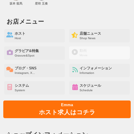
坂本 龍馬
星咲 五奏
お店メニュー
ホスト
店舗ニュース
Host
Shop News
動画
グラビア&特集
Movie
Gravure&Spot
ブログ・SNS
インフォメーション
Instagram, X...
Infomation
システム
スケジュール
System
Schedule
Emma
ホスト求人はコチラ