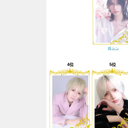
柊 レン
4位
5位