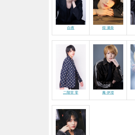
白夜
煌 瀬奈
二階堂 零
庵 伊澄