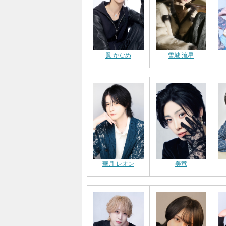
鳳 かなめ
雪城 流星
華月 レオン
美竜