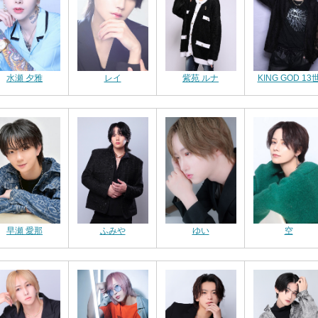
水瀬 夕雅
レイ
紫苑 ルナ
KING GOD 13
早瀬 愛那
ふみや
ゆい
空