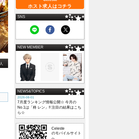
ホスト求人はコチラ
SNS
NEW MEMBER
人
NEWS&TOPICS
2026-08-01
7月度ランキング情報公開☆ 今月の
No.1は「柊 レン」!! 注目の結果はこち
ら☆
Celeste
のモバイルサイト
へ