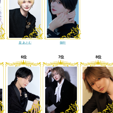
皇 あとむ
御叶
6位
7位
8位