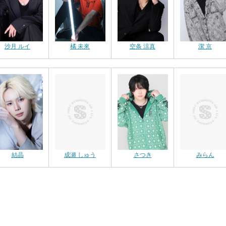
沙月 ルイ
橘 未來
空条 涼真
潔 京
結晶
成瀬 しゅう
さつき
みらん