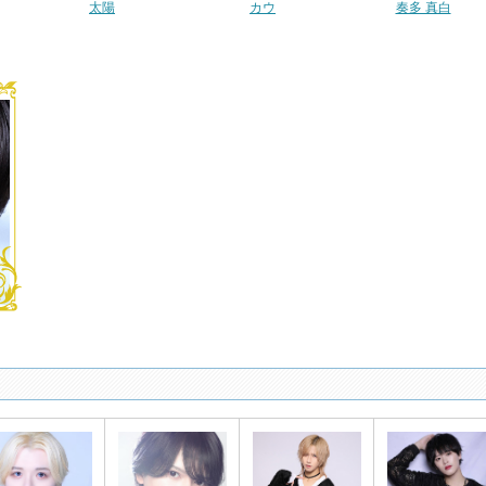
太陽
カウ
奏多 真白