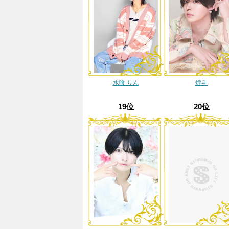
水喰 りん
煌斗
19位
20位