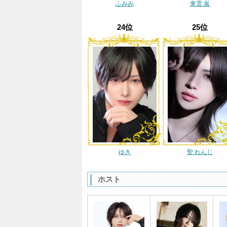
ふみみ
東雲 嵐
24位
25位
ゆき
聖 れんじ
ホスト