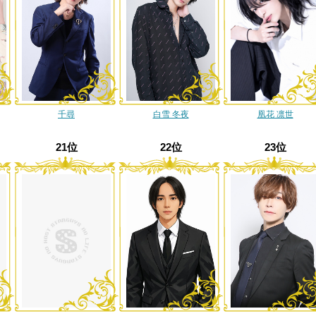
千尋
白雪 冬夜
凰花 凛世
21位
22位
23位