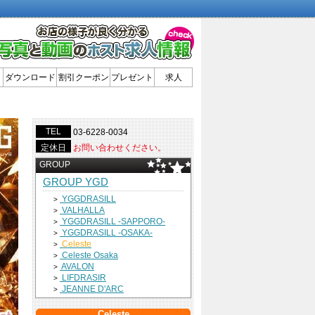
ダウンロード
割引クーポン
プレゼント
求人
TEL
03-6228-0034
定休日
お問い合わせください。
GROUP
GROUP YGD
YGGDRASILL
>
VALHALLA
>
YGGDRASILL -SAPPORO-
>
YGGDRASILL -OSAKA-
>
Celeste
>
Celeste Osaka
>
AVALON
>
LIFDRASIR
>
JEANNE D'ARC
>
Celeste