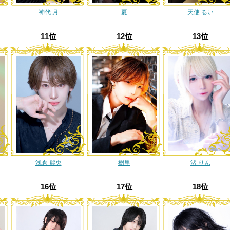
神代 月
夏
天使 るい
11位
12位
13位
浅倉 麗央
樹里
渚 りん
16位
17位
18位