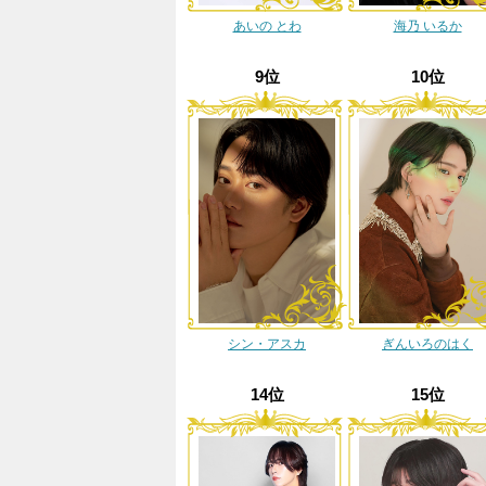
あいの とわ
海乃 いるか
9位
10位
シン・アスカ
ぎんいろのはく
14位
15位