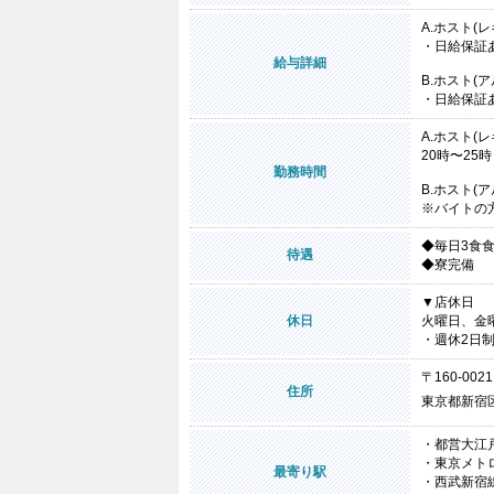
A.ホスト(
・日給保証
給与詳細
B.ホスト(
・日給保証
A.ホスト(
20時〜25時
勤務時間
B.ホスト(
※バイトの
◆毎日3食
待遇
◆寮完備
▼店休日
休日
火曜日、金
・週休2日
〒160-0021
住所
東京都新宿区
・都営大江
・東京メト
最寄り駅
・西武新宿