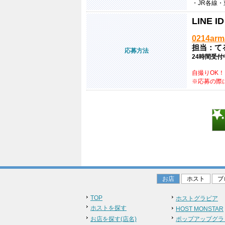
・JR各線・
LINE ID
0214arm
担当：て
応募方法
24時間受付
自撮りOK！
※応募の際
お店
ホスト
ブ
TOP
ホストグラビア
ホストを探す
HOST MONSTAR
お店を探す(店名)
ポップアップグラ