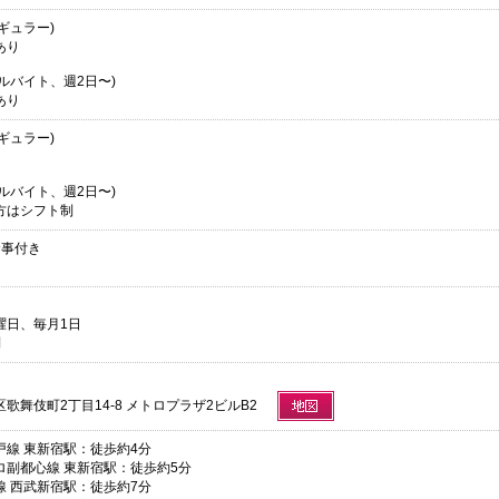
レギュラー)
あり
アルバイト、週2日〜)
あり
レギュラー)
アルバイト、週2日〜)
方はシフト制
食事付き
曜日、毎月1日
制
歌舞伎町2丁目14-8 メトロプラザ2ビルB2
戸線 東新宿駅：徒歩約4分
ロ副都心線 東新宿駅：徒歩約5分
線 西武新宿駅：徒歩約7分