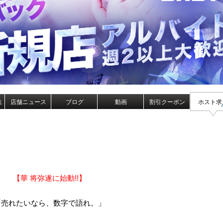
集
店舗ニュース
ブログ
動画
割引クーポン
ホスト求
【華 将弥遂に始動!!】
「売れたいなら、数字で語れ。」