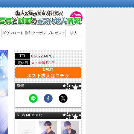
ダウンロード
割引クーポン
プレゼント
求人
TEL
03-6228-0703
定休日
火・金毎月1日
BABY
ホスト求人はコチラ
SNS
NEW MEMBER