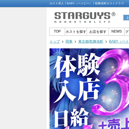
ホスト求人┃BABY（ベイビー）┃歌舞伎町ホストクラブ
TOP
NEWS
ホストを探す
お店を探す
グ
トップ
関東
東京都/歌舞伎町
BABY（ベ