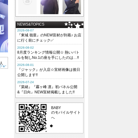
NEWS&TOPICS
2026-08-07
『東城 嶺亜』のNEW宣材が到着♪ お店
に行く前にチェック✅
2026-08-02
8月度ランキング情報公開☆ 熱いバト
ルを制しNo.1の座を手にしたのは…!!
人
2026-08-01
『ジャック』が入店☆宣材画像は後日
公開します!!
2026-07-24
『菜緒』『霧ヶ峰 凛』初パネル公開
&『日向』NEW宣材掲載しました!!
BABY
のモバイルサイト
へ