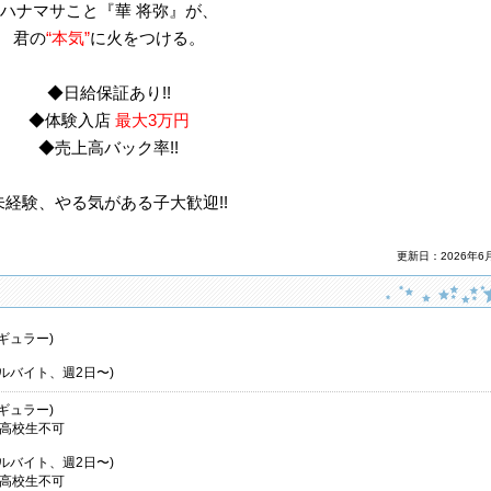
ハナマサこと『華 将弥』が、
君の
“本気”
に火をつける。
◆日給保証あり!!
◆体験入店
最大3万円
◆売上高バック率!!
未経験、やる気がある子大歓迎!!
更新日：2026年6
レギュラー)
アルバイト、週2日〜)
レギュラー)
※高校生不可
アルバイト、週2日〜)
※高校生不可