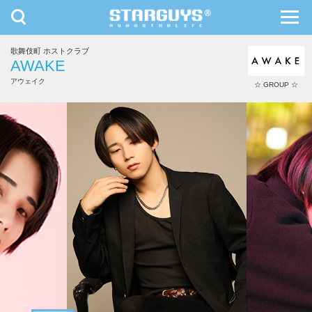
toggle
toggl
navigation
navig
歌舞伎町 ホストクラブ
九州・沖縄
北海道・東北
AWAKE
アウェイク
☆ GROUP ☆
裕夢