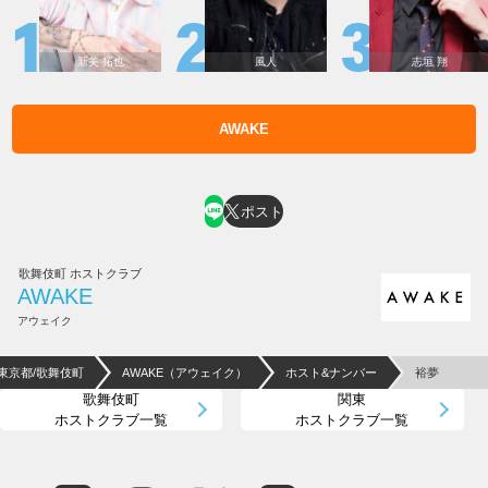
新美 拓也
風人
志垣 翔
AWAKE
ホスト求人はコチラ
ポスト
歌舞伎町 ホストクラブ
AWAKE
アウェイク
東京都/歌舞伎町
AWAKE（アウェイク）
ホスト&ナンバー
裕夢
歌舞伎町
関東
ホストクラブ一覧
ホストクラブ一覧