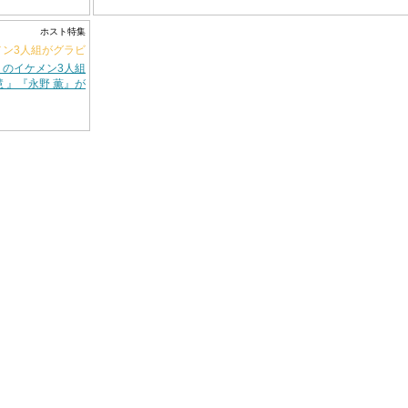
日々を過ごしなが
会いと支えを力
ホスト特集
を重ねてきた。今
メン3人組がグラビ
場となり、自らが
』のイケメン3人組
」と「人とのつな
 』『永野 薫』が
へ伝えている。未
2年半の軌跡、そ
場所で見つけた"成
BB未琴の言葉を通
迫る。