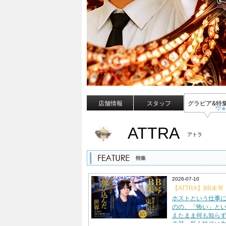
店舗情報
スタッフ
グラビア&特
ATTRA
アトラ
2026-07-10
【ATTRA】BB未
った。」何も知ら
ホストという仕事
が、後輩を導く存
のの、「怖い」と
えたまま何も知らず
未琴。新人時代は