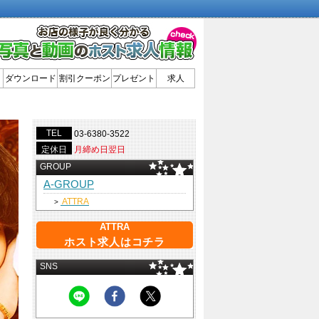
ダウンロード
割引クーポン
プレゼント
求人
TEL
03-6380-3522
定休日
月締め日翌日
GROUP
A-GROUP
ATTRA
>
ATTRA
ホスト求人はコチラ
SNS