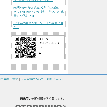
り」を次の世代へ伝えている。
未経験から歩み始めた2年半の軌跡、
そしてATTRAという場所で見つけた"成
長する理由"とは。
BB未琴の言葉を通して、その素顔に迫
る。
ATTRA
のモバイルサイト
へ
利用規約
｜
運営
｜
広告掲載について
｜
お問い合わせ
画像等の無断転載を固く禁じます。