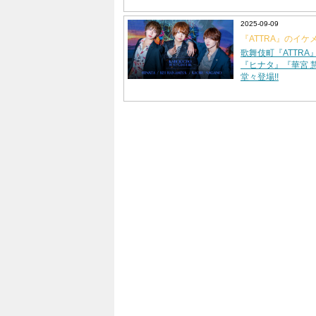
も左も分からない
らも、先輩との出
2025-09-09
に、一歩ずつ成長
『ATTRA』のイケ
では後輩を導く立
アに登場!!
歌舞伎町『ATTRA
受け継いだ「教育
『ヒナタ』『華宮 慧
がり」を次の世代
堂々登場!!
経験から歩み始めた
してATTRAという
長する理由"とは。
して、その素顔に