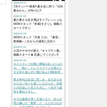
2026-07-27
7月ナンバー発表!! 夏を名に持つ『日向
夏みかん』がNo.1に!!
2026-07-22
夏の暑さも吹き飛ばす☆フレッシュな
NEWスタッフ『朱雀(すざく)』掲載ス
タートです♪♪
2026-07-16
NEWスタッフ『天使 リゼ』『奏音』
新掲載♪ これからの成長に注目☆
2026-07-12
入店ホヤホヤの新人『キャプテン翼』
掲載スタート★ 応援してください!!
2026-07-10
ホストという仕事に興味はあったもの
の、「怖い」というイメージを抱えた
まま何も知らずに飛び込んだBB未琴。
新人時代は生活に苦しみ、右も左も分
からない日々を過ごしながらも、先輩
との出会いと支えを力に、一歩ずつ成
長を重ねてきた。
今では後輩を導く立場となり、自らが
受け継いだ「教育」と「人とのつなが