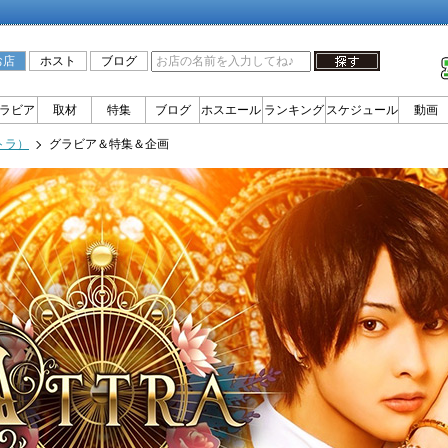
お店
ホスト
ブログ
ラビア
取材
特集
ブログ
ホスエール
ランキング
スケジュール
動画
トラ）
グラビア＆特集＆企画