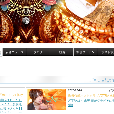
集
店舗ニュース
ブログ
動画
割引クーポン
ホスト求
2026-02-20
グ
琴「ホストって怖か
歌舞伎町ホストクラブ ATTRA 永
ず飛び込んだ青年
に興味はあったも
薫
ATTRAより永野 薫がグラビアに
在になるまで。
いうイメージを抱
場!!
に飛び込んだBB
生活に苦しみ、右