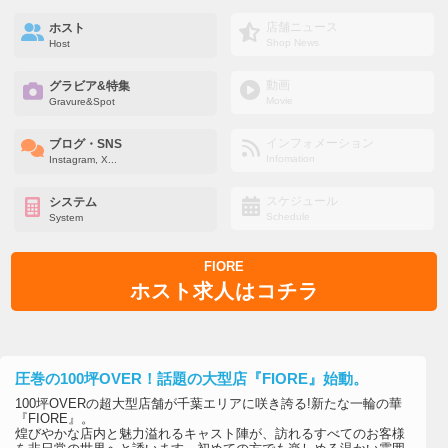
店舗ニュース
ホスト
Shop News
Host
動画
グラビア&特集
Movie
Gravure&Spot
インフォメーション
ブログ・SNS
Infomation
Instagram, X...
スケジュール
システム
Schedule
System
FIORE
ホスト求人はコチラ
圧巻の100坪OVER！話題の大型店『FIORE』始動。
100坪OVERの超大型店舗が千葉エリアに咲き誇る!新たな一輪の華
『FIORE』。
煌びやかな店内と魅力溢れるキャスト陣が、訪れるすべてのお客様