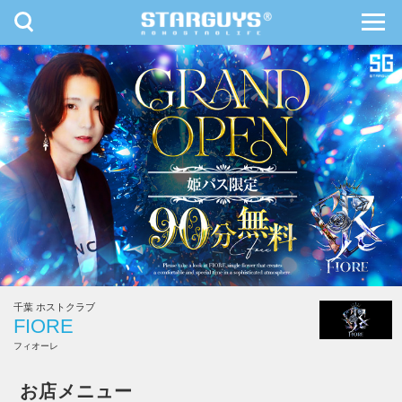
toggle
toggl
navigation
navig
九州・沖縄
北海道・東北
千葉 ホストクラブ
FIORE
フィオーレ
FIORE
お店メニュー