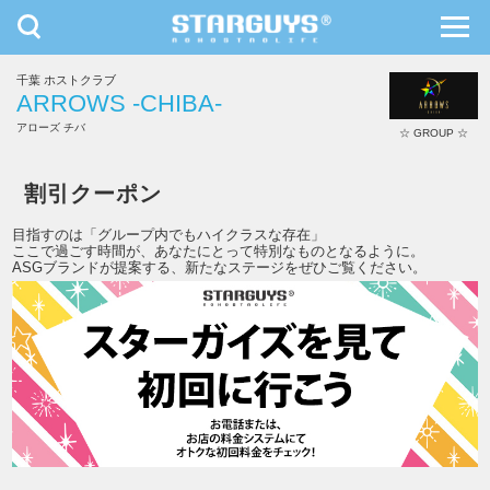
toggle
toggl
navigation
navig
千葉 ホストクラブ
九州・沖縄
北海道・東北
ARROWS -CHIBA-
アローズ チバ
☆ GROUP ☆
ARROWS -CHIBA-
割引クーポン
目指すのは「グループ内でもハイクラスな存在」
ここで過ごす時間が、あなたにとって特別なものとなるように。
ASGブランドが提案する、新たなステージをぜひご覧ください。