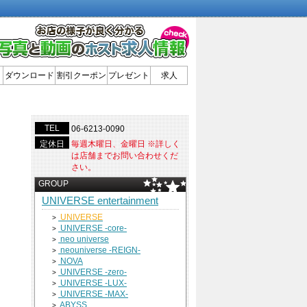
ダウンロード
割引クーポン
プレゼント
求人
TEL
06-6213-0090
定休日
毎週木曜日、金曜日 ※詳しく
は店舗までお問い合わせくだ
さい。
GROUP
UNIVERSE entertainment
UNIVERSE
>
UNIVERSE -core-
>
neo universe
>
neouniverse -REIGN-
>
NOVA
>
UNIVERSE -zero-
>
UNIVERSE -LUX-
>
UNIVERSE -MAX-
>
ABYSS
>