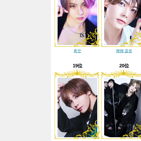
希空
輝輝 遥登
19位
20位