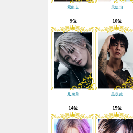
紫藤 玄
天使 珀
9位
10位
鳳 琉華
黒咲 綾
14位
15位