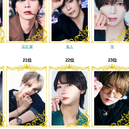
花宮 蘭
集人
惺
21位
22位
23位