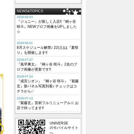
NEWS&TOPICS
2026-08-03
『ジョニー』が新しく入店‼『桐ヶ谷
咲斗』NEWプロフ画像をUPしました
☆
2026-08-01
8月スケジュール解禁♪ 22(土)は『夏祭
り』を開催します!!
2026-07-27
『風早爽太』『桐ヶ谷 咲斗』2名のプ
ロフ画像が更新です!!
2026-07-24
『成宮シオン』『桐ヶ谷 咲斗』『紫藤
玄』新パネル写真到着♪ チェックはコ
チラから✅
2026-07-13
『紫藤玄』宣材フルリニューアル☆ お
店で待ってます!!
UNIVERSE
のモバイルサイト
へ