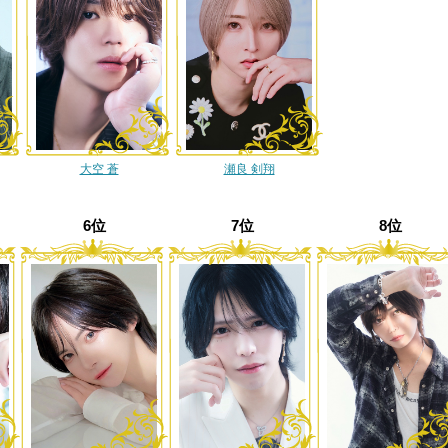
大空 蒼
瀬良 剣翔
6位
7位
8位