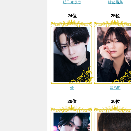
明日 キララ
結城 飛鳥
24位
25位
優
炭治郎
29位
30位