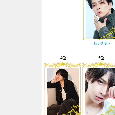
桐ヶ谷 咲斗
4位
5位