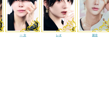
一 京
レオ
麗音