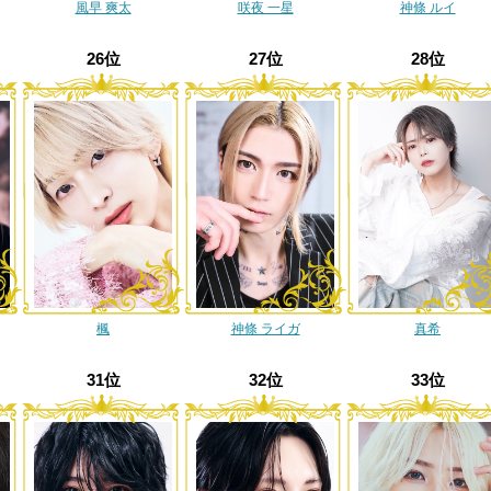
風早 爽太
咲夜 一星
神條 ルイ
26位
27位
28位
楓
神條 ライガ
真希
31位
32位
33位