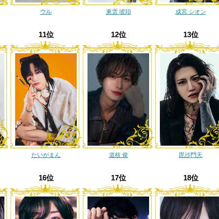
ウル
東雲 琥珀
成宮 シオン
11位
12位
13位
たいがまん
道枝 俊
毘沙門天
16位
17位
18位