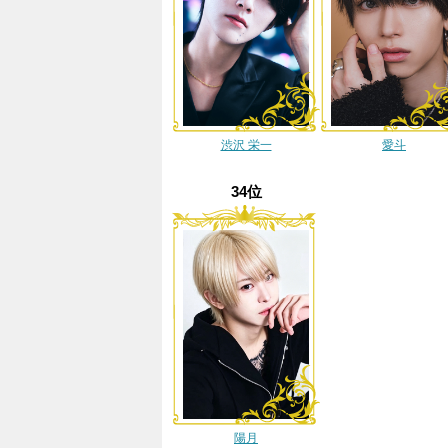
渋沢 栄一
愛斗
34位
陽月