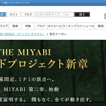
サカ）┃大阪 ミナミホストクラブ
お店
ホスト
ブログ
ラビア
取材
特集
ブログ
ホスエール
ランキング
スケジュール
動画
YABI -OSAKA-（ザ ミヤビ オオサカ）
割引クーポン