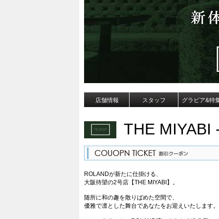
店舗情報
スタッフ
グラビア&特
THE MIYABI 
ROLANDが新たに仕掛ける、
大阪待望の2号店【THE MIYABI】。
随所に和の趣を散りばめた空間で、
優雅で凛とした舞台であなたをお迎えいたします。