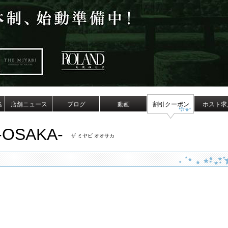
集
店舗ニュース
ブログ
動画
割引クーポン
ホスト求
-OSAKA-
ザ ミヤビ オオサカ