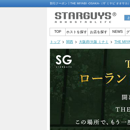
割引クーポン┃THE MIYABI -OSAKA-（ザ ミヤビ オオ
TOP
NEWS
ホストを探す
お店を探す
グ
トップ
関西
大阪府/大阪 ミナミ
THE MI