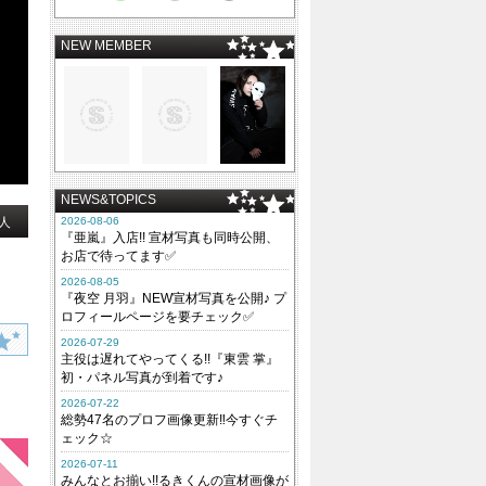
NEW MEMBER
NEWS&TOPICS
人
2026-08-06
『亜嵐』入店!! 宣材写真も同時公開、
お店で待ってます✅
2026-08-05
『夜空 月羽』NEW宣材写真を公開♪ プ
ロフィールページを要チェック✅
2026-07-29
主役は遅れてやってくる!!『東雲 掌』
初・パネル写真が到着です♪
2026-07-22
総勢47名のプロフ画像更新‼今すぐチ
ェック☆
2026-07-11
みんなとお揃い!!るきくんの宣材画像が