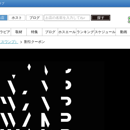
ラブ
お店
ホスト
ブログ
ラビア
取材
特集
ブログ
ホスエール
ランキング
スケジュール
動画
（スワンプ）
割引クーポン