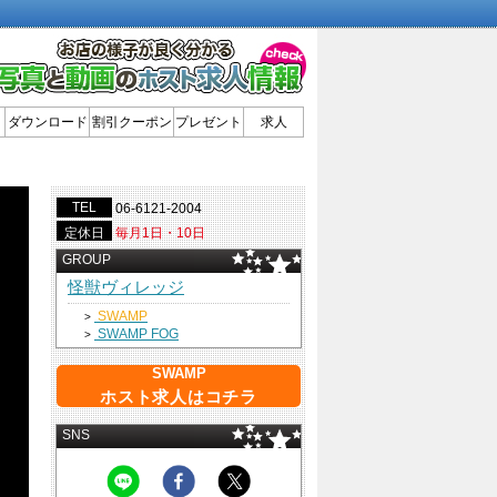
ダウンロード
割引クーポン
プレゼント
求人
TEL
06-6121-2004
定休日
毎月1日・10日
GROUP
怪獣ヴィレッジ
SWAMP
>
SWAMP FOG
>
SWAMP
ホスト求人はコチラ
SNS