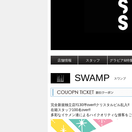
店舗情報
スタッフ
グラビア&特
SWAMP
スワンプ
完全新規独立店!!130坪over!!クリスタルビル乱入!!
在籍スタッフ100名over!!
多彩なイケメン達によるハイクオリティな接客をご