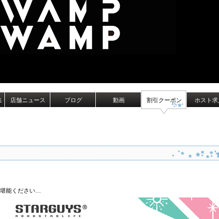
集
店舗ニュース
ブログ
動画
割引クーポン
ホスト求
堪能ください…