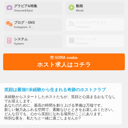
グラビア&特集
動画
Gravure&Spot
Movie
インフォメーション
ブログ・SNS
Infomation
Instagram, X...
スケジュール
システム
Schedule
System
空-SORA osaka-
ホスト求人はコチラ
笑顔は最強!!未経験から生まれる奇跡のホストクラブ
未経験からスタートしたホストたちが、笑顔と心温まるおもてなし
でお迎えします。
あなたのために、最高の時間を創り上げる準備は万端です。
新しい魅力あふれる空間で、素敵なひとときをお楽しみください。
どんな日でも、心から笑顔になれる場所がここにあります。
特別な夜を、私たちと一緒に過ごしませんか?