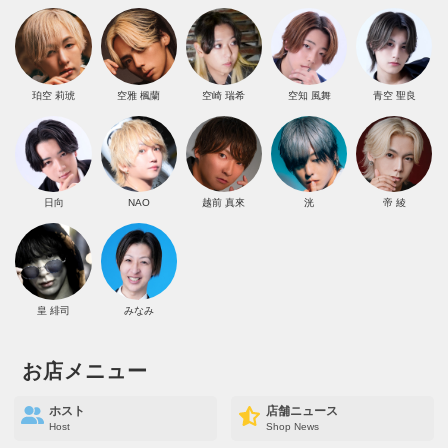
珀空 莉琥
空雅 楓蘭
空崎 瑞希
空知 風舞
青空 聖良
日向
NAO
越前 真來
洸
帝 綾
皇 緋司
みなみ
お店メニュー
ホスト
店舗ニュース
Host
Shop News