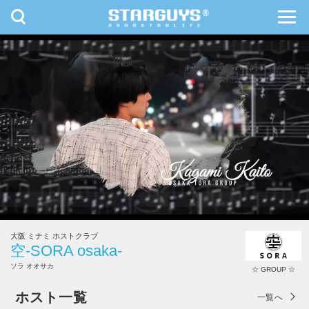
toggle
toggl
navigation
navig
九州・沖縄
北海道・東北
大阪 ミナミ ホストクラブ
空-SORA osaka-
ソラ オオサカ
☆ GROUP ☆
空-SORA osaka-
ホスト一覧
一覧へ