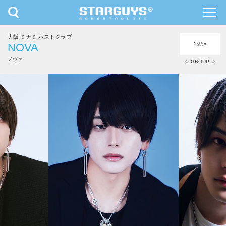
toggle
toggl
navigation
navig
大阪 ミナミ ホストクラブ
九州・沖縄
北海道・東北
NOVA
ノヴァ
☆ GROUP ☆
黒羽 月