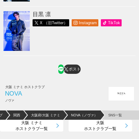
目黒 凛
X （旧Twitter）
Instagram
TikTok
ポスト
大阪 ミナミ ホストクラブ
NOVA
ノヴァ
プ
関西
大阪府/大阪 ミナミ
NOVA（ノヴァ）
SNS一覧
大阪 ミナミ
大阪
ホストクラブ一覧
ホストクラブ一覧