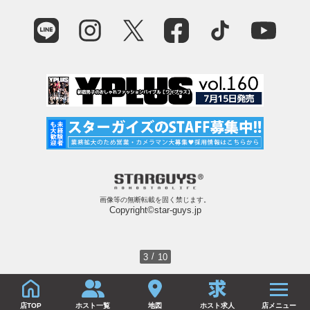
画像等の無断転載を固く禁じます。
Copyright©star-guys.jp
/
3
10
店TOP
ホスト一覧
地図
ホスト求人
店メニュー