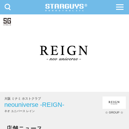
toggle
toggl
navigation
navig
九州・沖縄
北海道・東北
大阪 ミナミ ホストクラブ
neouniverse -REIGN-
ネオ ユニバース レイン
☆ GROUP ☆
neouniverse -REIGN-
店舗ニュース