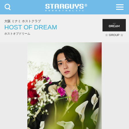
toggle
toggl
navigation
navig
大阪 ミナミ ホストクラブ
九州・沖縄
北海道・東北
HOST OF DREAM
ホストオブドリーム
☆ GROUP ☆
剣斗