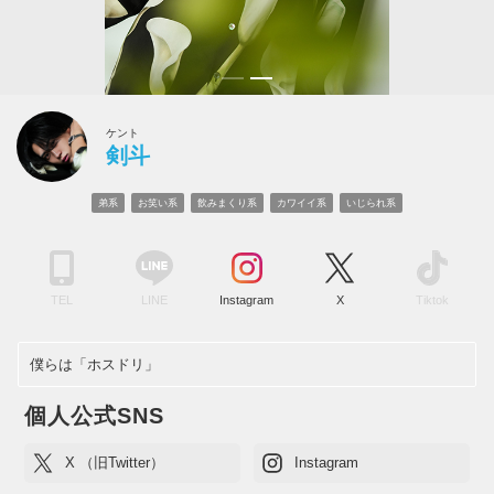
ケント
剣斗
弟系
お笑い系
飲みまくり系
カワイイ系
いじられ系
TEL
LINE
Instagram
X
Tiktok
僕らは「ホスドリ」
個人公式SNS
X （旧Twitter）
Instagram